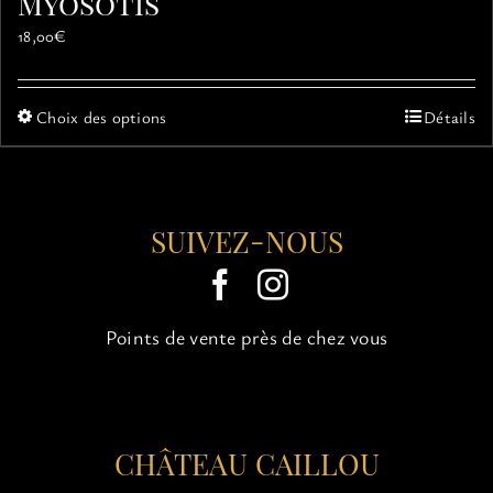
Myosotis
18,00
€
Ce
Choix des options
Détails
produit
a
plusieurs
variations.
SUIVEZ-NOUS
Les
options
peuvent
être
choisies
Points de vente près de chez vous
sur
la
page
du
CHÂTEAU CAILLOU
produit