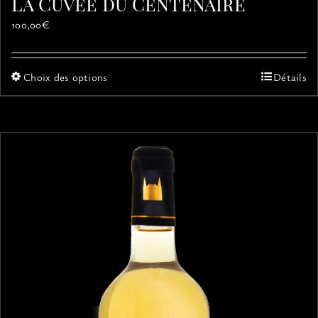
La Cuvée du Centenaire
100,00
€
Ce
Choix des options
Détails
produit
a
plusieurs
variations.
Les
options
peuvent
être
choisies
sur
la
page
du
produit