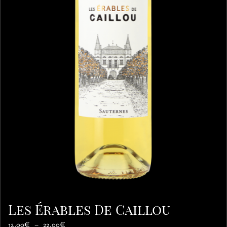
Les Érables De Caillou
Plage
12,00
€
–
22,00
€