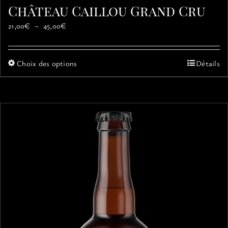
Château Caillou Grand Cru
Plage
21,00
€
–
45,00
€
de
prix :
21,00€
Ce
Choix des options
Détails
à
produit
45,00€
a
plusieurs
variations.
Les
options
peuvent
être
choisies
sur
la
page
du
produit