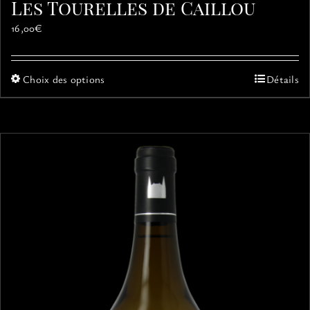
Les Tourelles de Caillou
16,00
€
Ce
Choix des options
Détails
produit
a
plusieurs
variations.
Les
options
peuvent
être
choisies
sur
la
page
du
produit