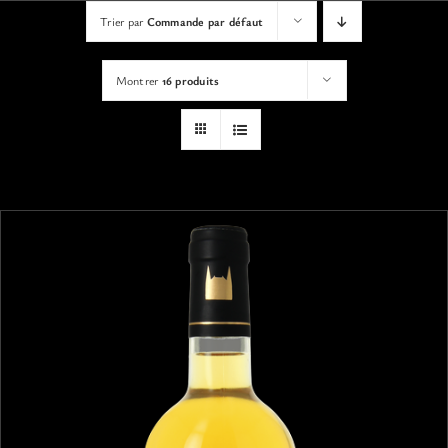
VISITES
Trier par
Commande par défaut
Montrer
16 produits
OFFRIR UNE EXPERIENCE
BOUTIQUE EN LIGNE
ACTUALITÉS
CONTACT
MON PANIER