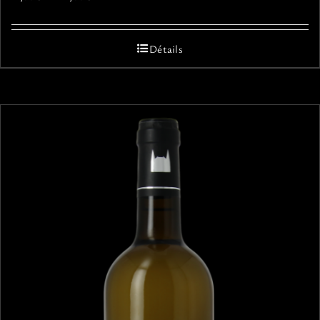
de
prix :
12,00€
Détails
à
22,00€