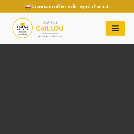
Livraison offerte dès 250€ d’achat
Passer
au
contenu
Toggl
Naviga
ACCUEIL
NOTRE HISTOIRE
NOTRE VIGNOBLE
NOS VINS