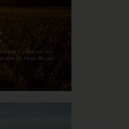
E
hâteau Caillou est un
calcaire du Haut-Barsac.