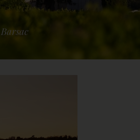
B
a
r
s
a
c