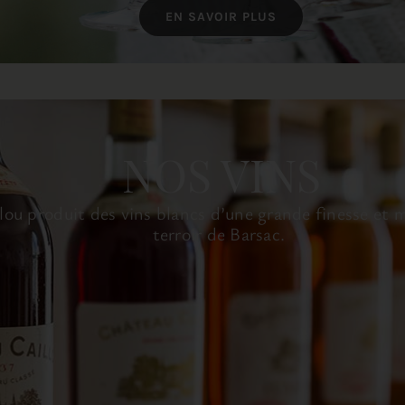
EN SAVOIR PLUS
NOS VINS
lou produit des vins blancs d’une grande finesse et m
terroir de Barsac.