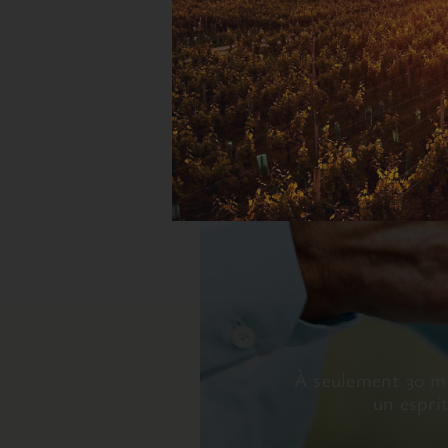
À seulement 30 mi
un espri