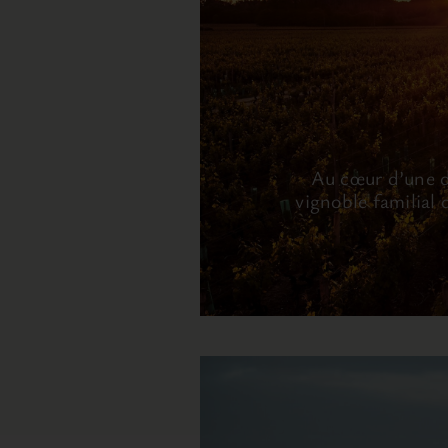
Au cœur d’une de
vignoble familial 