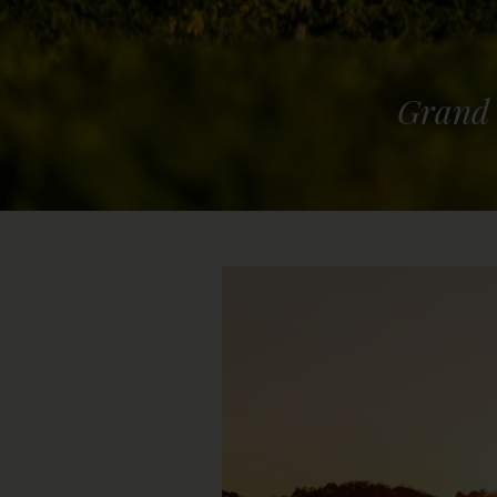
G
r
a
n
d