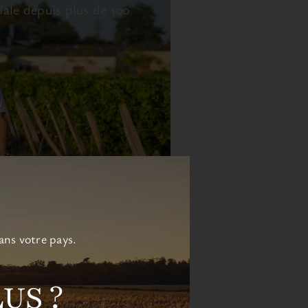
iale depuis plus de 100
ans votre pays.
US ?