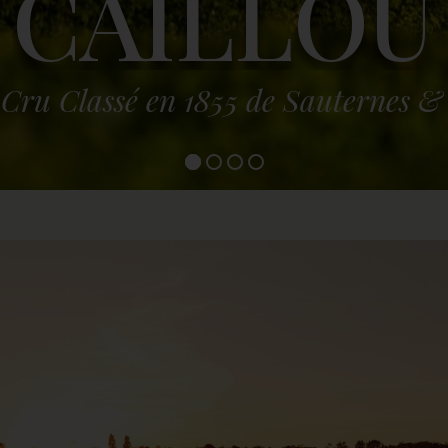
CAILLOU
C
r
u
C
l
a
s
s
é
e
n
1
8
5
5
d
e
S
a
u
t
e
r
n
e
s
&