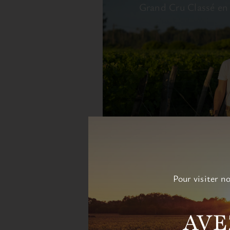
Grand Cru Classé en 1
Pour visiter n
AVE