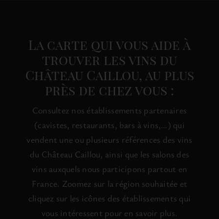
VISITES
OFFRIR UNE EXPERIENCE
La carte qui vous aide à
trouver les vins du
Château Caillou, au plus
BOUTIQUE EN LIGNE
près de chez vous :
ACTUALITÉS
Consultez nos établissements partenaires
(cavistes, restaurants, bars à vins,…) qui
CONTACT
vendent une ou plusieurs références des vins
du Château Caillou, ainsi que les salons des
vins auxquels nous participons partout en
MON PANIER
France. Zoomez sur la région souhaitée et
cliquez sur les icônes des établissements qui
vous intéressent pour en savoir plus.