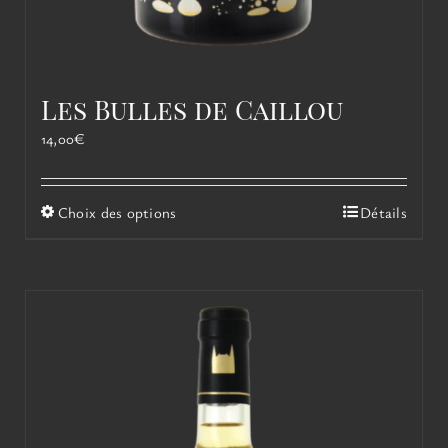
Les Bulles de Caillou
14,00
€
Ce
Choix des options
Détails
produit
a
plusieurs
variations.
Les
options
peuvent
être
choisies
sur