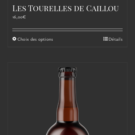
Les Tourelles de Caillou
16,00
€
Ce
Choix des options
Détails
produit
a
plusieurs
variations.
Les
options
peuvent
être
choisies
sur
la
page
du
produit