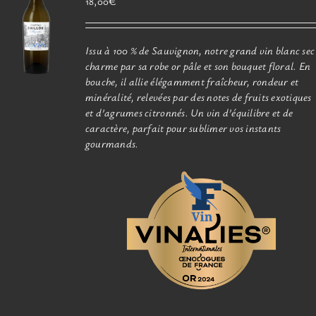
18,00
€
choisies
sur
la
Issu à 100 % de Sauvignon, notre grand vin blanc sec
page
charme par sa robe or pâle et son bouquet floral. En
du
bouche, il allie élégamment fraîcheur, rondeur et
produit
minéralité, relevées par des notes de fruits exotiques
et d’agrumes citronnés. Un vin d’équilibre et de
caractère, parfait pour sublimer vos instants
gourmands.