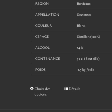
RÉGION
Bordeaux
APPELLATION
Sauternes
COULEUR
Blanc
CÉPAGE
Sémillon (100%)
ALCOOL
14 %
CONTENANCE
75 cl (Bouteille)
POIDS
1.5 kg /btlle
Ce
Choix des
Détails
produit
options
a
plusieurs
variations.