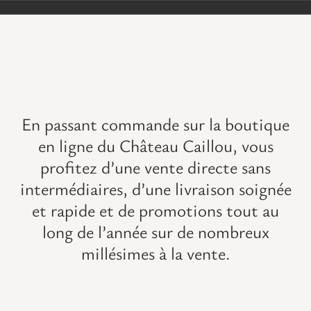
VISITES
OFFRIR UNE EXPERIENCE
BOUTIQUE EN LIGNE
En passant commande sur la boutique
en ligne du Château Caillou, vous
ACTUALITÉS
profitez d’une vente directe sans
intermédiaires, d’une livraison soignée
CONTACT
et rapide et de promotions tout au
long de l’année sur de
nombreux
MON PANIER
millésimes à la vente
.