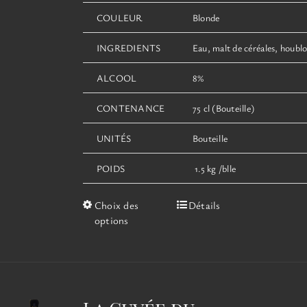
COULEUR
Blonde
INGREDIENTS
Eau, malt de céréales, houblo
ALCOOL
8%
CONTENANCE
75 cl (Bouteille)
UNITÉS
Bouteille
POIDS
1.5 kg /blle
Ce
Choix des
Détails
produit
options
a
plusieurs
variations.
Les
options