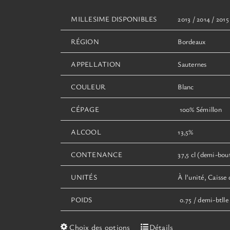
MILLESIME DISPONIBLES
2013 / 2014 / 2015
RÉGION
Bordeaux
APPELLATION
Sauternes
COULEUR
Blanc
CÉPAGE
100% Sémillon
ALCOOL
13,5%
CONTENANCE
37,5 cl (demi-boute
UNITÉS
À l’unité, Caisse 
POIDS
0.75 / demi-btlle 
Ce
Choix des options
Détails