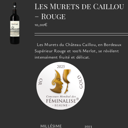
options
Les Murets de Caillou
peuvent
être
– Rouge
choisies
10,00
€
sur
la
page
Les Murets du Château Caillou, en Bordeaux
du
Supérieur Rouge et 100% Merlot, se révèlent
produit
intensément fruité et délicat.
MILLÉSIME
2023