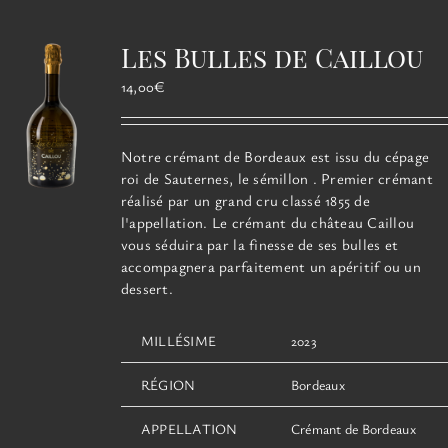
Les
options
Les Bulles de Caillou
peuvent
être
14,00
€
choisies
sur
la
Notre crémant de Bordeaux est issu du cépage
page
roi de Sauternes, le sémillon . Premier crémant
du
réalisé par un grand cru classé 1855 de
produit
l'appellation. Le crémant du château Caillou
vous séduira par la finesse de ses bulles et
accompagnera parfaitement un apéritif ou un
dessert.
MILLÉSIME
2023
RÉGION
Bordeaux
APPELLATION
Crémant de Bordeaux