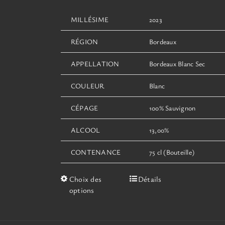
MILLÉSIME
2023
RÉGION
Bordeaux
APPELLATION
Bordeaux Blanc Sec
COULEUR
Blanc
CÉPAGE
100% Sauvignon
ALCOOL
13,00%
CONTENANCE
75 cl (Bouteille)
Ce
Choix des
Détails
produit
options
a
plusieurs
variations.