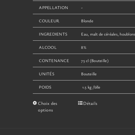
APPELLATION
-
COULEUR
Blonde
INGREDIENTS
Eau, malt de céréales, houblons
ALCOOL
8%
CONTENANCE
75 cl (Bouteille)
UNITÉS
Bouteille
POIDS
1.5 kg /blle
Ce
Choix des
Détails
produit
options
a
plusieurs
variations.