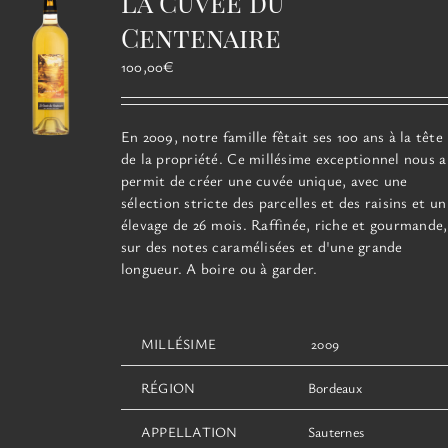
La Cuvée du
peuvent
être
Centenaire
choisies
100,00
€
sur
la
page
En 2009, notre famille fêtait ses 100 ans à la tête
du
de la propriété. Ce millésime exceptionnel
produit
nous a
permit de créer une cuvée unique, avec une
sélection stricte des parcelles et des raisins et un
élevage de 26 mois. Raffinée, riche et gourmande,
sur des notes caramélisées et d'une grande
longueur. A boire ou à garder.
MILLÉSIME
2009
RÉGION
Bordeaux
APPELLATION
Sauternes