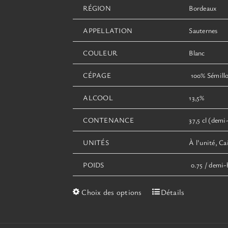
RÉGION
Bordeaux
APPELLATION
Sauternes
COULEUR
Blanc
CÉPAGE
100% Sémill
ALCOOL
13,5%
CONTENANCE
37,5 cl (demi-
UNITÉS
À l’unité, Ca
POIDS
0.75 / demi-b
Ce
Choix des options
Détails
produit
a
plusieurs