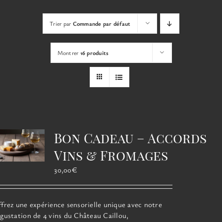
Les
options
Trier par
Commande par défaut
peuvent
être
choisies
Montrer
16 produits
sur
la
page
du
produit
Bon Cadeau – Accords
Vins & Fromages
30,00
€
frez une expérience sensorielle unique avec notre
gustation de 4 vins du Château Caillou,