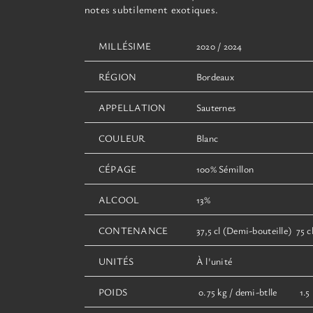
produit
notes subtilement exotiques.
MILLÉSIME
2020 / 2024
RÉGION
Bordeaux
APPELLATION
Sauternes
COULEUR
Blanc
CÉPAGE
100% Sémillon
ALCOOL
13%
CONTENANCE
37,5 cl (Demi-bouteille) 75 cl
UNITÉS
À l'unité
POIDS
0.75 kg / demi-btlle 1.5 k