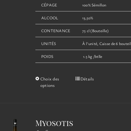
CÉPAGE
100% Sémillon
ALCOOL
13,50%
CONTENANCE
75 cl (Bouteille)
UNITÉS
À l'unité, Caisse de 6 bouteil
POIDS
1.5 kg /btlle
Ce
Choix des
Détails
produit
options
a
plusieurs
variations.
Les
options
Myosotis
peuvent
être