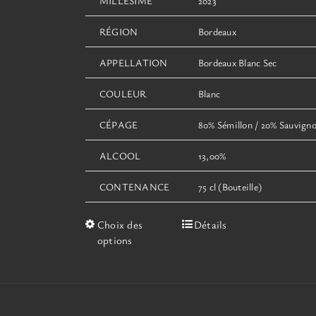
MILLÉSIME
2023
RÉGION
Bordeaux
APPELLATION
Bordeaux Blanc Sec
COULEUR
Blanc
CÉPAGE
80% Sémillon / 20% Sauvign
ALCOOL
13,00%
CONTENANCE
75 cl (Bouteille)
Ce
Choix des
Détails
produit
options
a
plusieurs
variations.
Les