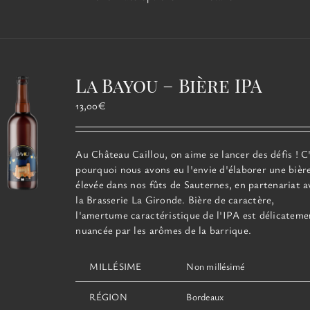
produit
a
plusieurs
variations.
Les
La Bayou – Bière IPA
options
peuvent
13,00
€
être
choisies
sur
Au Château Caillou, on aime se lancer des défis ! C
la
pourquoi nous avons eu l'envie d'élaborer une bièr
page
élevée dans nos fûts de Sauternes, en partenariat a
du
la Brasserie La Gironde. Bière de caractère,
produit
l'amertume caractéristique de l'IPA est délicateme
nuancée par les arômes de la barrique.
MILLÉSIME
Non millésimé
RÉGION
Bordeaux