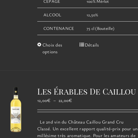
CÉPAGE
100% Mérlot
ALCOOL
12,50%
CONTENANCE
75 cl (Bouteille)
Ce
Choix des
Détails
produit
options
a
plusieurs
variations.
Les
options
Les Érables De Caillou
peuvent
être
Plage
12,00
€
–
22,00
€
choisies
de
sur
prix :
la
12,00€
Le 2nd vin du Château Caillou Grand Cru
page
à
Classé. Un excellent rapport qualité-prix pour un
du
22,00€
millésime très aromatique. Pour les amateurs de