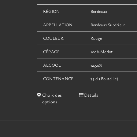
RÉGION
Bordeaux
APPELLATION
Bordeaux Supérieur
COULEUR
Rouge
CÉPAGE
100% Merlot
ALCOOL
12,50%
CONTENANCE
75 cl (Bouteille)
Ce
Choix des
Détails
produit
options
a
plusieurs
variations.
Les
options