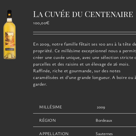
Les
options
La Cuvée du Centenaire
peuvent
être
100,00
€
choisies
sur
la
En 2009, notre famille fêtait ses 100 ans à la tête d
page
propriété. Ce millésime exceptionnel
nous a permit
du
créer une cuvée unique, avec une sélection stricte 
produit
parcelles et des raisins et un élevage de 26 mois.
Raffinée, riche et gourmande, sur des notes
caramélisées et d'une grande longueur. A boire ou 
garder.
MILLÉSIME
2009
RÉGION
Bordeaux
APPELLATION
Sauternes