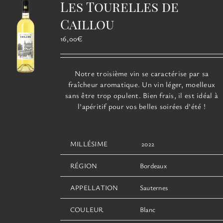
Les Tourelles de
peuvent
être
Caillou
choisies
16,00
€
sur
la
page
Notre troisième vin se caractérise par sa
du
fraîcheur aromatique. Un vin léger, moelleux
produit
sans être trop opulent. Bien frais, il est idéal à
l'apéritif pour vos belles soirées d'été !
MILLÉSIME
2022
RÉGION
Bordeaux
APPELLATION
Sauternes
COULEUR
Blanc