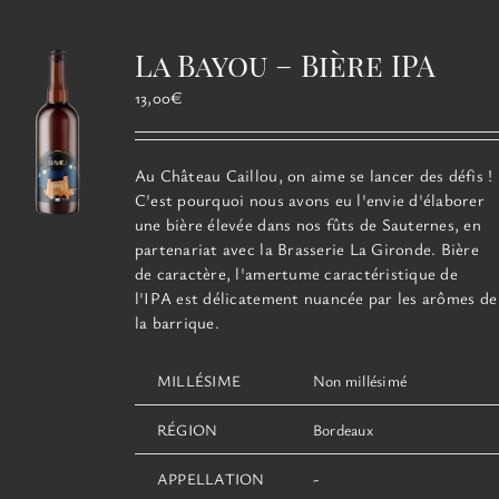
variations.
Les
La Bayou – Bière IPA
options
peuvent
13,00
€
être
choisies
sur
Au Château Caillou, on aime se lancer des défis !
la
C'est pourquoi nous avons eu l'envie d'élaborer
page
une bière élevée dans nos fûts de Sauternes, en
du
partenariat avec la Brasserie La Gironde. Bière
produit
de caractère, l'amertume caractéristique de
l'IPA est délicatement nuancée par les arômes de
la barrique.
MILLÉSIME
Non millésimé
RÉGION
Bordeaux
APPELLATION
-