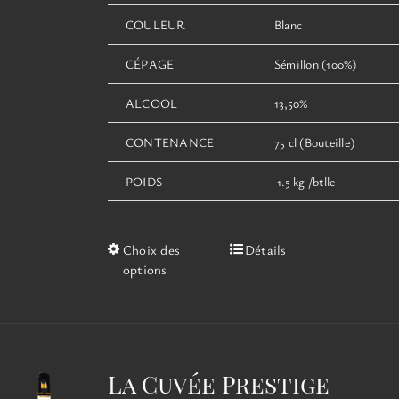
COULEUR
Blanc
CÉPAGE
Sémillon (100%)
ALCOOL
13,50%
CONTENANCE
75 cl (Bouteille)
POIDS
1.5 kg /btlle
Ce
Choix des
Détails
produit
options
a
plusieurs
variations.
Les
options
La Cuvée Prestige
peuvent