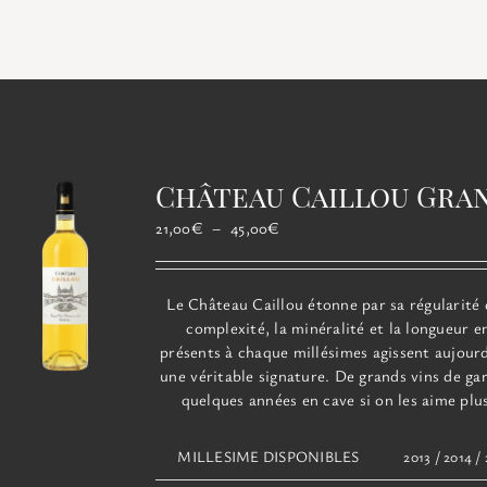
Château Caillou Gra
Plage
21,00
€
–
45,00
€
de
prix :
21,00€
Le
Château
Caillou
étonne par sa régularité 
à
complexité, la minéralité et la longueur 
45,00€
présents à chaque millésimes agissent aujou
une véritable signature. De grands vins de ga
quelques années en cave si on les aime plu
MILLESIME DISPONIBLES
2013 / 2014 /