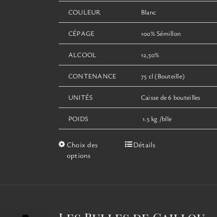
COULEUR
Blanc
CÉPAGE
100% Sémillon
ALCOOL
12,50%
CONTENANCE
75 cl (Bouteille)
UNITÉS
Caisse de 6 bouteilles
POIDS
1.5 kg /blle
Ce
Choix des
Détails
produit
options
a
plusieurs
variations.
Les
options