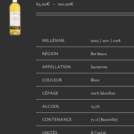
être
Plage
65,00
€
–
100,00
€
choisies
de
sur
prix :
la
65,00€
page
à
du
100,00€
MILLÉSIME
2002 / 2011 / 2018
produit
RÉGION
Bordeaux
APPELLATION
Sauternes
COULEUR
Blanc
CÉPAGE
100% Sémillon
ALCOOL
13,5%
CONTENANCE
75 cl (Bouteille)
UNITÉS
À l’unité