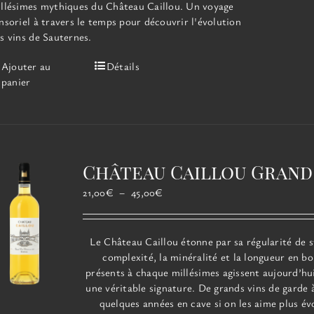
llésimes mythiques du Château Caillou. Un voyage
nsoriel à travers le temps pour découvrir l'évolution
s vins de Sauternes.
Ajouter au
Détails
panier
Château Caillou Grand
Plage
21,00
€
–
45,00
€
de
prix :
21,00€
Le
Château
Caillou
étonne par sa régularité de s
à
complexité, la minéralité et la longueur en b
45,00€
présents à chaque millésimes agissent aujourd’h
une véritable signature. De grands vins de garde 
quelques années en cave si on les aime plus év