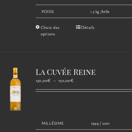
POIDS
1.5 kg /btlle
Ce
Choix des
Détails
produit
options
a
plusieurs
variations.
Les
options
La Cuvée Reine
peuvent
être
Plage
130,00
€
–
150,00
€
choisies
de
sur
prix :
la
130,00€
page
à
du
150,00€
produit
MILLÉSIME
1999 / 2001