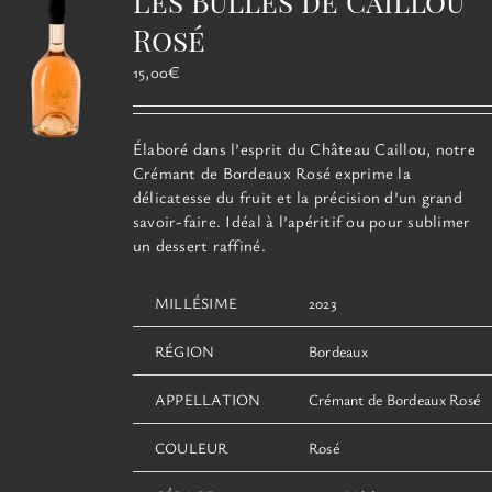
Les Bulles de Caillou
peuvent
être
Rosé
choisies
15,00
€
sur
la
page
Élaboré dans l’esprit du Château Caillou, notre
du
Crémant de Bordeaux Rosé exprime la
produit
délicatesse du fruit et la précision d’un grand
savoir-faire. Idéal à l’apéritif ou pour sublimer
un dessert raffiné.
MILLÉSIME
2023
RÉGION
Bordeaux
APPELLATION
Crémant de Bordeaux Rosé
COULEUR
Rosé