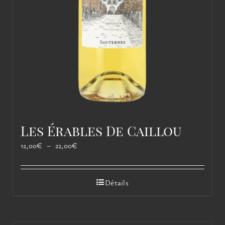
Les Érables De Caillou
Plage
12,00
€
–
22,00
€
de
prix :
12,00€
Détails
à
22,00€