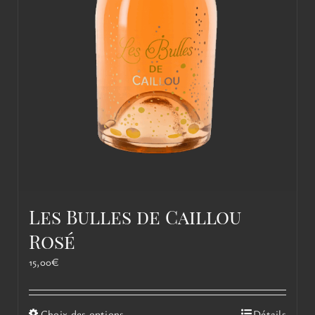
Les Bulles de Caillou
Rosé
15,00
€
Ce
Choix des options
Détails