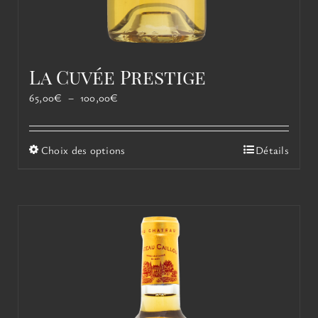
La Cuvée Prestige
Plage
65,00
€
–
100,00
€
de
prix :
65,00€
Ce
Choix des options
Détails
à
produit
100,00€
a
plusieurs
variations.
Les
options
peuvent
être
choisies
sur