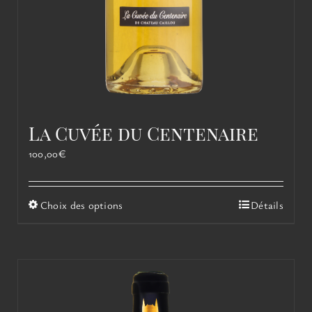
La Cuvée du Centenaire
100,00
€
Ce
Choix des options
Détails
produit
a
plusieurs
variations.
Les
options
peuvent