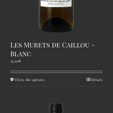
Les Murets de Caillou –
Blanc
13,00
€
Ce
Choix des options
Détails
produit
a
plusieurs
variations.
Les
options