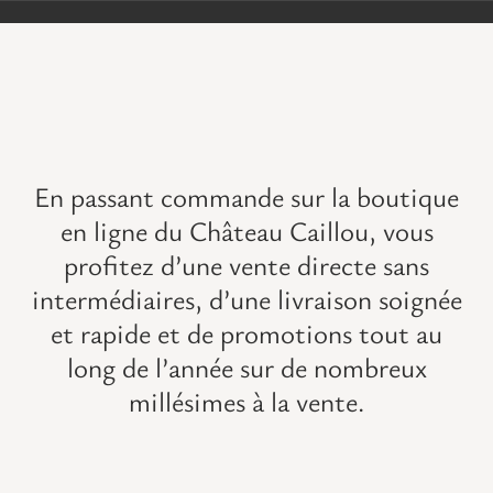
VISITES
OFFRIR UNE EXPERIENCE
BOUTIQUE EN LIGNE
En passant commande sur la boutique
en ligne du Château Caillou, vous
ACTUALITÉS
profitez d’une vente directe sans
intermédiaires, d’une livraison soignée
CONTACT
et rapide et de promotions tout au
long de l’année sur de
nombreux
MON PANIER
millésimes à la vente
.