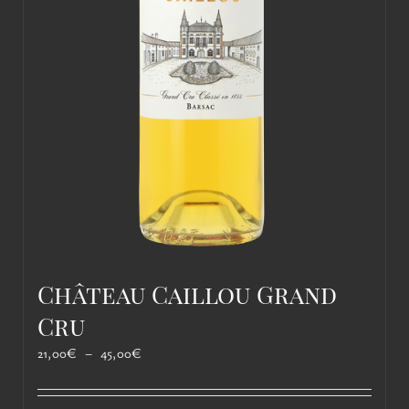
Château Caillou Grand
Cru
Plage
21,00
€
–
45,00
€
de
prix :