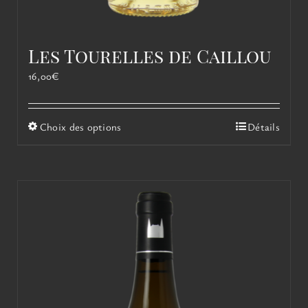
Les Tourelles de Caillou
16,00
€
Ce
Choix des options
Détails
produit
a
plusieurs
variations.
Les
options
peuvent
être
choisies
sur
la
page