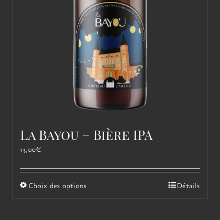
La Bayou – Bière IPA
13,00
€
Ce
Choix des options
Détails
produit
a
plusieurs