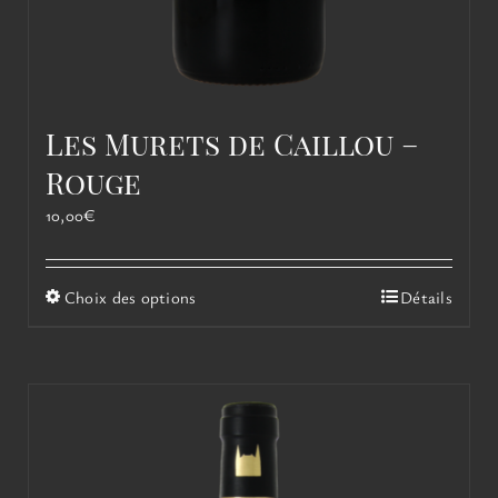
Les Murets de Caillou –
Rouge
10,00
€
Ce
Choix des options
Détails
produit
a
plusieurs
variations.
Les
options
peuvent
être