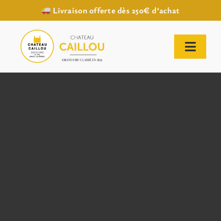
Livraison offerte dès 250€ d’achat
Passer
au
contenu
Toggl
Naviga
ACCUEIL
NOTRE HISTOIRE
NOTRE VIGNOBLE
NOS VINS