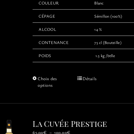
COULEUR
Blanc
CÉPAGE
Sémillon (100%)
ALCOOL
14 %
CONTENANCE
75 cl (Bouteille)
POIDS
1.5 kg /btlle
Ce
Choix des
Détails
produit
options
a
plusieurs
variations.
Les
options
La Cuvée Prestige
peuvent
être
Plage
65,00
€
–
100,00
€