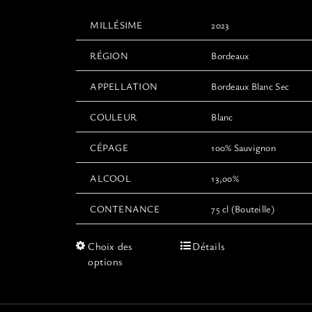
MILLÉSIME
2023
RÉGION
Bordeaux
APPELLATION
Bordeaux Blanc Sec
COULEUR
Blanc
CÉPAGE
100% Sauvignon
ALCOOL
13,00%
CONTENANCE
75 cl (Bouteille)
Ce
Choix des
Détails
produit
options
a
plusieurs
variations.