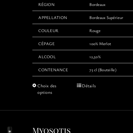
RÉGION
Bordeaux
APPELLATION
Bordeaux Supérieur
COULEUR
Rouge
CÉPAGE
100% Merlot
ALCOOL
12,50%
CONTENANCE
75 cl (Bouteille)
Ce
Choix des
Détails
produit
options
a
plusieurs
variations.
Les
options
Myosotis
peuvent