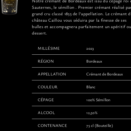
Notre crémant de Bordeaux est issu du cépage roi 
page
Sauternes, le sémillon . Premier crémant réalisé pa
du
grand cru classé 1855 de l'appellation. Le crémant 
produit
château Caillou vous séduira par la finesse de ses
bulles et accompagnera parfaitement un apéritif o
dessert.
MILLÉSIME
2023
RÉGION
Bordeaux
APPELLATION
Crémant de Bordeaux
COULEUR
Blanc
CÉPAGE
100% Sémillon
ALCOOL
12,50%
CONTENANCE
75 cl (Bouteille)