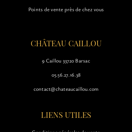
sur
Points de vente près de chez vous
la
page
du
produit
CHÂTEAU CAILLOU
9 Caillou 33720 Barsac
05.56.27.16.38
contact@chateaucaillou.com
LIENS UTILES
Conditions générales de vente