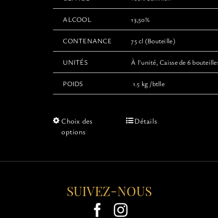
ALCOOL
13,50%
CONTENANCE
75 cl (Bouteille)
UNITÉS
À l'unité, Caisse de 6 bouteille
POIDS
1.5 kg /btlle
Ce
Choix des
Détails
produit
options
a
plusieurs
variations.
Les
options
SUIVEZ-NOUS
peuvent
être
choisies