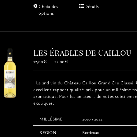
Ce
Choix des
Détails
produit
options
a
plusieurs
variations.
Les
options
Les Érables De Caillou
peuvent
être
Plage
12,00
€
–
22,00
€
choisies
de
sur
prix :
la
12,00€
Le 2nd vin du Château Caillou Grand Cru Classé.
page
à
excellent rapport qualité-prix pour un millésime tr
du
22,00€
aromatique. Pour les amateurs de notes subtileme
produit
exotiques.
MILLÉSIME
2020 / 2024
RÉGION
Bordeaux