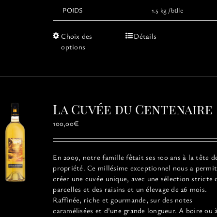
POIDS
1.5 kg /btlle
Ce
Choix des
Détails
produit
options
a
plusieurs
variations.
Les
options
La Cuvée du Centenaire
peuvent
être
100,00
€
choisies
sur
la
En 2009, notre famille fêtait ses 100 ans à la tête d
page
propriété. Ce millésime exceptionnel
nous a permit
du
créer une cuvée unique, avec une sélection stricte 
produit
parcelles et des raisins et un élevage de 26 mois.
Raffinée, riche et gourmande, sur des notes
caramélisées et d'une grande longueur. A boire ou 