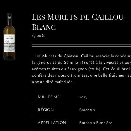
Les
options
Les Murets de Caillou –
peuvent
être
Blanc
choisies
13,00
€
sur
la
page
Les Murets du Château Caillou associe la rondeur
du
la générosité du Sémillon (80 %) à la vivacité et au
produit
arômes fruités du Sauvignon (20 %). Cet équilibre l
confère des notes citronnées, une belle fraîcheur e
une acidité maîtrisée.
MILLÉSIME
2023
RÉGION
Bordeaux
APPELLATION
Bordeaux Blanc Sec