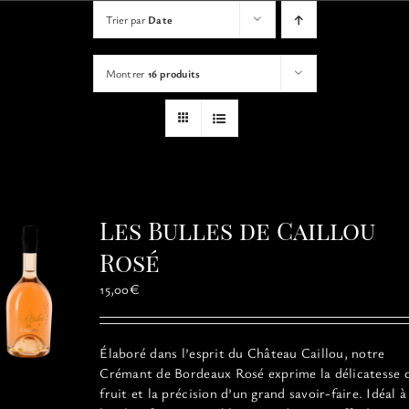
VISITES
Trier par
Date
Montrer
16 produits
OFFRIR UNE EXPERIENCE
BOUTIQUE EN LIGNE
ACTUALITÉS
Les Bulles de Caillou
Rosé
CONTACT
15,00
€
MON PANIER
Élaboré dans l’esprit du Château Caillou, notre
Crémant de Bordeaux Rosé exprime la délicatesse 
fruit et la précision d’un grand savoir-faire. Idéal à