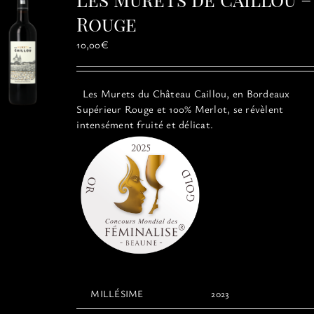
peuvent
être
Rouge
choisies
10,00
€
sur
la
page
Les Murets du Château Caillou, en Bordeaux
du
Supérieur Rouge et 100% Merlot, se révèlent
produit
intensément fruité et délicat.
MILLÉSIME
2023