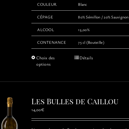
COULEUR
Blanc
CÉPAGE
80% Sémillon / 20% Sauvignon
ALCOOL
13,00%
CONTENANCE
75 cl (Bouteille)
Ce
Choix des
Détails
produit
options
a
plusieurs
variations.
Les
options
Les Bulles de Caillou
peuvent
être
14,00
€
choisies
sur
la