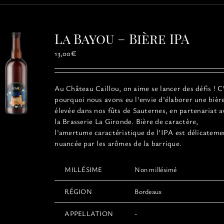
variations.
Les
options
La Bayou – Bière IPA
peuvent
être
13,00
€
choisies
sur
la
Au Château Caillou, on aime se lancer des défis ! C
page
pourquoi nous avons eu l'envie d'élaborer une bièr
du
élevée dans nos fûts de Sauternes, en partenariat a
produit
la Brasserie La Gironde. Bière de caractère,
l'amertume caractéristique de l'IPA est délicateme
nuancée par les arômes de la barrique.
MILLÉSIME
Non millésimé
RÉGION
Bordeaux
APPELLATION
-