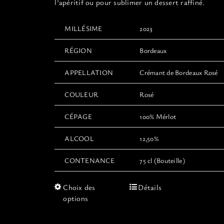
l’apéritif ou pour sublimer un dessert raffiné.
MILLÉSIME
2023
RÉGION
Bordeaux
APPELLATION
Crémant de Bordeaux Rosé
COULEUR
Rosé
CÉPAGE
100% Mérlot
ALCOOL
12,50%
CONTENANCE
75 cl (Bouteille)
Ce
Choix des
Détails
produit
options
a
plusieurs