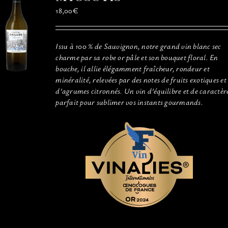
être
18,00
€
choisies
sur
la
Issu à 100 % de Sauvignon, notre grand vin blanc sec
page
charme par sa robe or pâle et son bouquet floral. En
du
bouche, il allie élégamment fraîcheur, rondeur et
produit
minéralité, relevées par des notes de fruits exotiques et
d’agrumes citronnés. Un vin d’équilibre et de caractèr
parfait pour sublimer vos instants gourmands.