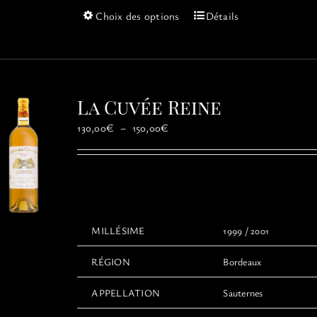
Ce
Choix des options
Détails
produit
a
plusieurs
variations.
Les
La Cuvée Reine
options
peuvent
Plage
130,00
€
–
150,00
€
être
de
choisies
prix :
sur
130,00€
la
à
page
150,00€
du
MILLÉSIME
1999 / 2001
produit
RÉGION
Bordeaux
APPELLATION
Sauternes