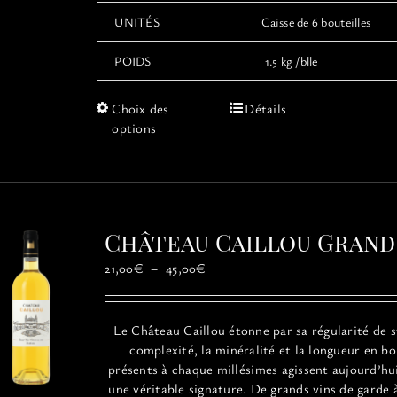
UNITÉS
Caisse de 6 bouteilles
POIDS
1.5 kg /blle
Ce
Choix des
Détails
produit
options
a
plusieurs
variations.
Les
options
Château Caillou Grand
peuvent
être
Plage
21,00
€
–
45,00
€
choisies
de
sur
prix :
la
21,00€
Le
Château
Caillou
étonne par sa régularité de s
page
à
complexité, la minéralité et la longueur en b
du
45,00€
présents à chaque millésimes agissent aujourd’h
produit
une véritable signature. De grands vins de garde 