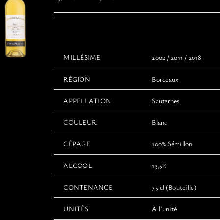
choisies
de
sur
prix :
la
65,00€
page
à
du
100,00€
MILLÉSIME
2002 / 2011 / 2018
produit
RÉGION
Bordeaux
APPELLATION
Sauternes
COULEUR
Blanc
CÉPAGE
100% Sémillon
ALCOOL
13,5%
CONTENANCE
75 cl (Bouteille)
UNITÉS
À l’unité