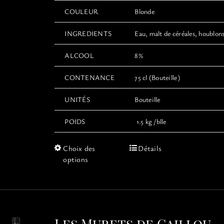
COULEUR
Blonde
INGREDIENTS
Eau, malt de céréales, houblons
ALCOOL
8%
CONTENANCE
75 cl (Bouteille)
UNITÉS
Bouteille
POIDS
1.5 kg /blle
Ce
Choix des
Détails
produit
options
a
plusieurs
variations.
Les
options
Les Murets de Caillou –