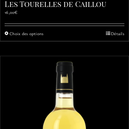
Les Tourelles de Caillou
16,00
€
Ce
Choix des options
Détails
produit
a
plusieurs
variations.
Les
options
peuvent
être
choisies
sur
la
page
du
produit