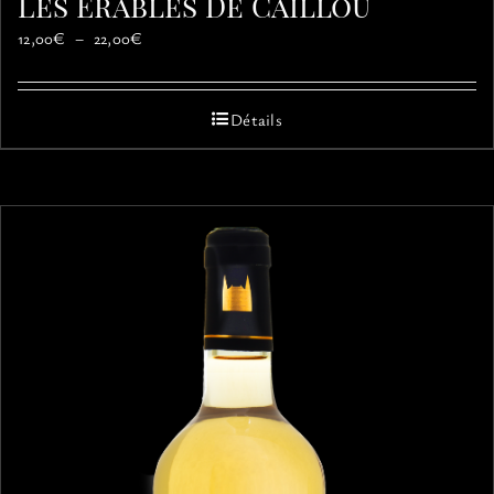
Les Érables De Caillou
Plage
12,00
€
–
22,00
€
de
prix :
12,00€
Détails
à
22,00€