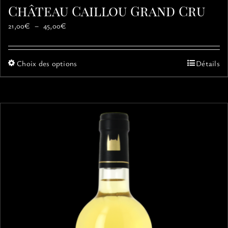
Château Caillou Grand Cru
Plage
21,00
€
–
45,00
€
de
prix :
21,00€
Ce
Choix des options
Détails
à
produit
45,00€
a
plusieurs
variations.
Les
options
peuvent
être
choisies
sur
la
page
du
produit