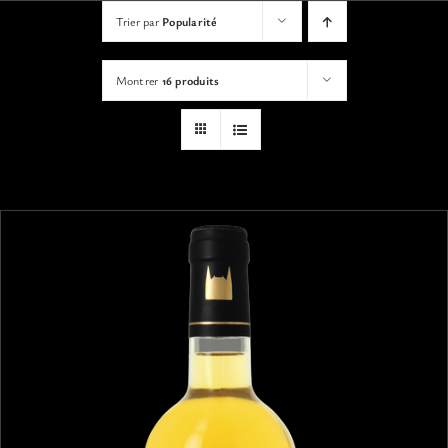
VISITES
Trier par
Popularité
Montrer
16 produits
OFFRIR UNE EXPERIENCE
BOUTIQUE EN LIGNE
ACTUALITÉS
CONTACT
MON PANIER