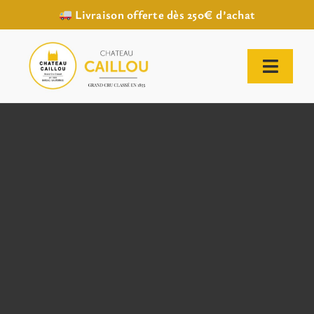
Livraison offerte dès 250€ d’achat
Passer
au
contenu
Toggl
Naviga
ACCUEIL
NOTRE HISTOIRE
NOTRE VIGNOBLE
NOS VINS