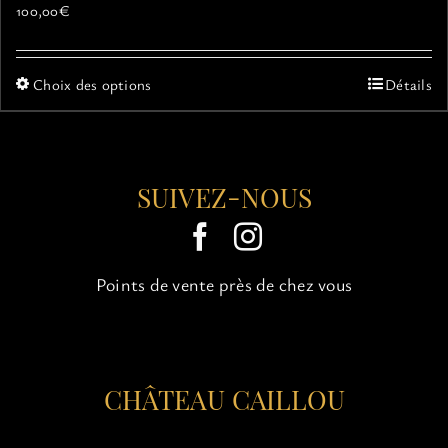
100,00
€
Ce
Choix des options
Détails
produit
a
plusieurs
variations.
SUIVEZ-NOUS
Les
options
peuvent
être
choisies
Points de vente près de chez vous
sur
la
page
du
CHÂTEAU CAILLOU
produit