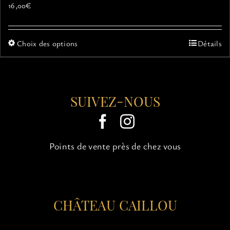
16,00
€
Ce
Choix des options
Détails
produit
a
plusieurs
variations.
SUIVEZ-NOUS
Les
options
peuvent
être
choisies
Points de vente près de chez vous
sur
la
page
du
CHÂTEAU CAILLOU
produit