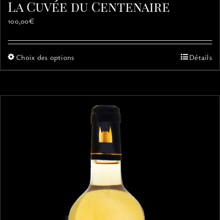
La Cuvée du Centenaire
100,00
€
Ce
Choix des options
Détails
produit
a
plusieurs
variations.
Les
options
peuvent
être
choisies
sur
la
page
du
produit