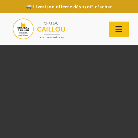
Livraison offerte dès 250€ d’achat
Passer
au
contenu
Toggl
Naviga
ACCUEIL
NOTRE HISTOIRE
NOTRE VIGNOBLE
NOS VINS