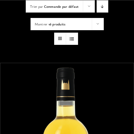
VISITES
Trier par
Commande par défaut
Montrer
16 produits
OFFRIR UNE EXPERIENCE
BOUTIQUE EN LIGNE
ACTUALITÉS
CONTACT
MON PANIER