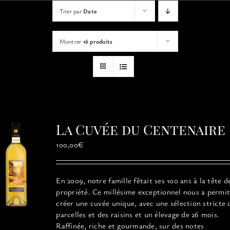
VISITES
Trier par
Date
Montrer
16 produits
OFFRIR UNE EXPERIENCE
BOUTIQUE EN LIGNE
ACTUALITÉS
La Cuvée du Centenaire
CONTACT
100,00
€
MON PANIER
En 2009, notre famille fêtait ses 100 ans à la tête d
propriété. Ce millésime exceptionnel
nous a permit
créer une cuvée unique, avec une sélection stricte 
parcelles et des raisins et un élevage de 26 mois.
Raffinée, riche et gourmande, sur des notes