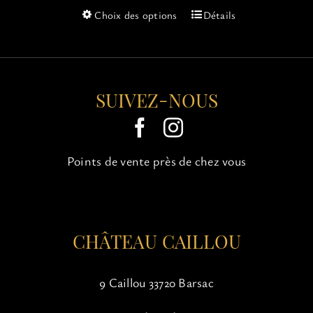
Ce
Choix des options
Détails
produit
a
plusieurs
variations.
Les
SUIVEZ-NOUS
options
peuvent
être
choisies
Points de vente près de chez vous
sur
la
page
du
produit
CHÂTEAU CAILLOU
9 Caillou 33720 Barsac