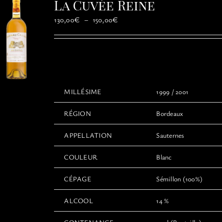
La Cuvée Reine
peuvent
être
Plage
130,00
€
–
150,00
€
choisies
de
sur
prix :
la
130,00€
page
à
du
150,00€
produit
MILLÉSIME
1999 / 2001
RÉGION
Bordeaux
APPELLATION
Sauternes
COULEUR
Blanc
CÉPAGE
Sémillon (100%)
ALCOOL
14 %