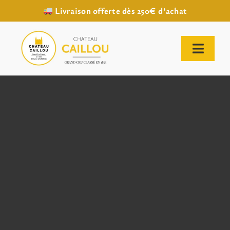
Livraison offerte dès 250€ d’achat
Passer
au
contenu
Toggl
Naviga
ACCUEIL
NOTRE HISTOIRE
NOTRE VIGNOBLE
NOS VINS