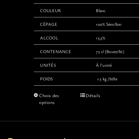
COULEUR
Blanc
CÉPAGE
100% Sémillon
ALCOOL
13,5%
CONTENANCE
75 cl (Bouteille)
UNITÉS
À l’unité
POIDS
1.5 kg /btlle
Ce
Choix des
Détails
produit
options
a
plusieurs
variations.
Les
options