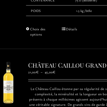
CONTENANCE
75 cl (Bouteille)
POIDS
1.5 kg /btlle
Ce
Choix des
Détails
produit
options
a
plusieurs
variations.
Les
options
Château Caillou Grand
peuvent
être
Plage
21,00
€
–
45,00
€
choisies
de
sur
prix :
la
21,00€
Le
Château
Caillou
étonne par sa régularité de s
page
à
complexité, la minéralité et la longueur en b
du
45,00€
présents à chaque millésimes agissent aujourd’h
produit
une véritable signature. De grands vins de garde 