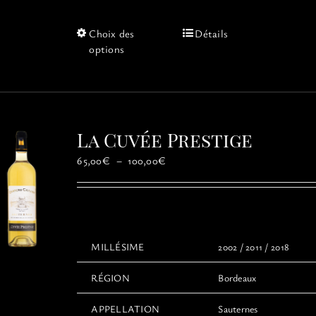
Ce
Choix des
Détails
produit
options
a
plusieurs
variations.
Les
options
La Cuvée Prestige
peuvent
être
Plage
65,00
€
–
100,00
€
choisies
de
sur
prix :
la
65,00€
page
à
du
100,00€
MILLÉSIME
2002 / 2011 / 2018
produit
RÉGION
Bordeaux
APPELLATION
Sauternes