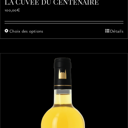
La Cuvée du Centenaire
100,00
€
Ce
Choix des options
Détails
produit
a
plusieurs
variations.
Les
options
peuvent
être
choisies
sur
la
page
du
produit