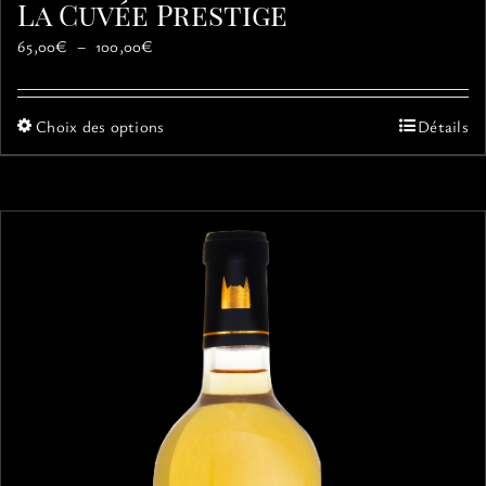
La Cuvée Prestige
Plage
65,00
€
–
100,00
€
de
prix :
65,00€
Ce
Choix des options
Détails
à
produit
100,00€
a
plusieurs
variations.
Les
options
peuvent
être
choisies
sur
la
page
du
produit