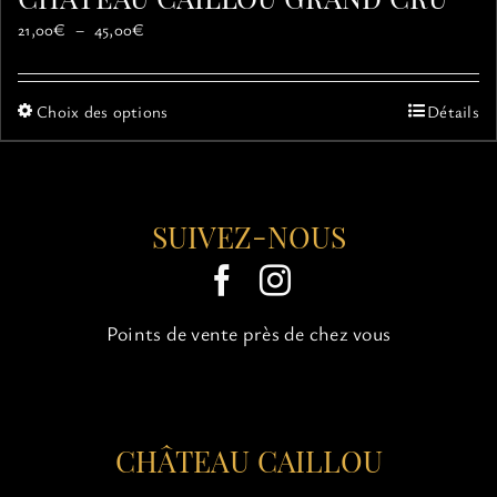
Plage
21,00
€
–
45,00
€
de
prix :
21,00€
Ce
Choix des options
Détails
à
produit
45,00€
a
plusieurs
variations.
SUIVEZ-NOUS
Les
options
peuvent
être
choisies
Points de vente près de chez vous
sur
la
page
du
CHÂTEAU CAILLOU
produit