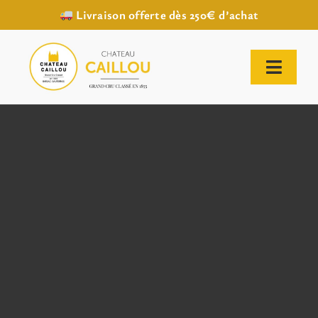
Livraison offerte dès 250€ d’achat
Passer
au
contenu
Toggl
Naviga
ACCUEIL
NOTRE HISTOIRE
NOTRE VIGNOBLE
NOS VINS