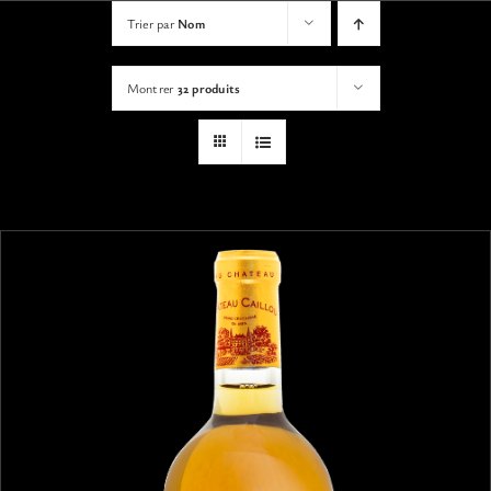
VISITES
Trier par
Nom
Montrer
32 produits
OFFRIR UNE EXPERIENCE
BOUTIQUE EN LIGNE
ACTUALITÉS
CONTACT
MON PANIER