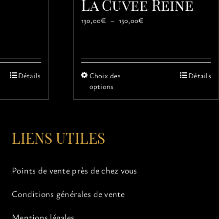
La Cuvée Reine
Plage
130,00
€
–
150,00
€
de
prix :
130,00€
à
150,00€
Ce
Détails
Choix des
Détails
produit
options
a
s
plusieurs
ns.
variations.
Les
LIENS UTILES
options
peuvent
être
Points de vente près de chez vous
choisies
sur
Conditions générales de vente
la
page
du
Mentions légales