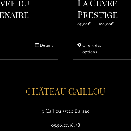
uvée du
La Cuvée
enaire
Prestige
Plage
65,00
€
–
100,00
€
de
prix :
65,00€
Ce
Ce
Détails
Choix des
à
produit
produit
options
100,00€
a
a
plusieurs
plusieur
variations.
variatio
Les
Les
options
options
CHÂTEAU CAILLOU
peuvent
peuvent
être
être
choisies
choisies
sur
sur
9 Caillou 33720 Barsac
la
la
page
page
05.56.27.16.38
du
du