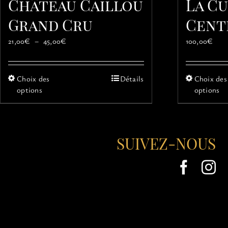
Château Caillou
La C
Grand Cru
Cent
Plage
21,00
€
–
45,00
€
100,00
€
de
prix :
21,00€
Ce
Choix des
Détails
Choix des
à
produit
options
options
45,00€
a
plusieurs
variations.
Les
SUIVEZ-NOUS
options
peuvent
être
choisies
sur
la
page
du