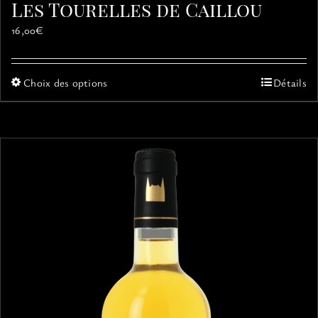
Les Tourelles de Caillou
16,00
€
Ce
Choix des options
Détails
produit
a
plusieurs
variations.
Les
options
peuvent
être
choisies
sur
la
page
du
produit