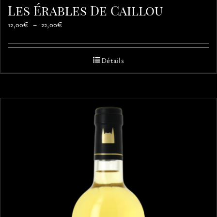
Les Érables De Caillou
Plage
12,00
€
–
22,00
€
de
prix :
12,00€
Détails
à
22,00€