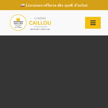
Livraison offerte dès 250€ d’achat
Passer
au
contenu
Toggl
Naviga
ACCUEIL
NOTRE HISTOIRE
NOTRE VIGNOBLE
NOS VINS