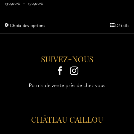
Plage
130,00
€
–
150,00
€
de
prix :
130,00€
Ce
Choix des options
Détails
à
produit
150,00€
a
plusieurs
variations.
SUIVEZ-NOUS
Les
options
peuvent
être
choisies
Points de vente près de chez vous
sur
la
page
du
CHÂTEAU CAILLOU
produit