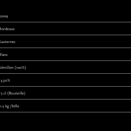
2009
Bordeaux
Sauternes
Blanc
Sémillon (100%)
13,50%
75 cl (Bouteille)
1.5 kg /btlle