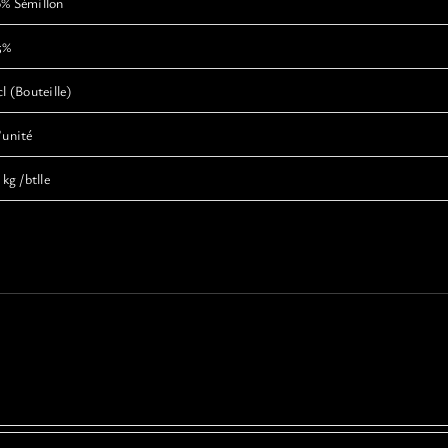
0% Sémillon
5%
cl (Bouteille)
’unité
 kg /btlle