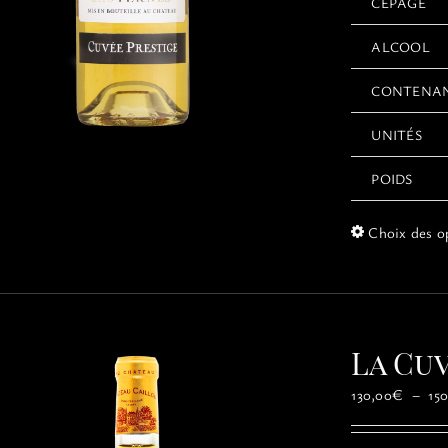
CÉPAGE
ALCOOL
CONTENA
UNITÉS
POIDS
Choix des o
La Cu
130,00
€
–
15