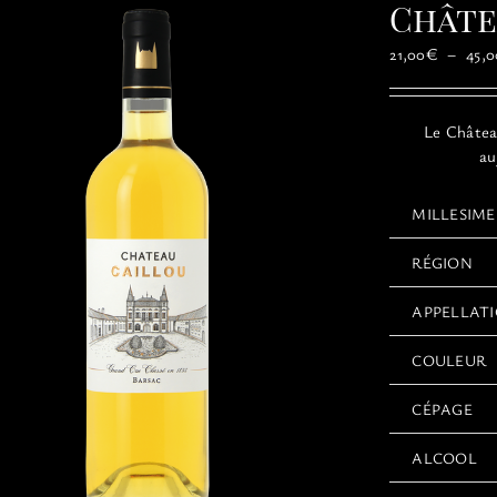
Châte
21,00
€
–
45,0
Le
Châte
au
MILLESIME
RÉGION
APPELLAT
COULEUR
CÉPAGE
ALCOOL