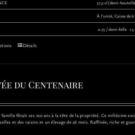
NCE
37,5 cl (demi-bouteille
À l’unité, Caisse de 6 
0.75 / demi-btlle 1.5 
Ce
ptions
Détails
produit
a
plusieurs
variations.
Les
vée du Centenaire
options
peuvent
être
choisies
sur
famille fêtait ses 100 ans à la tête de la propriété. Ce millésime ex
la
rcelles et des raisins et un élevage de 26 mois. Raffinée, riche et g
page
du