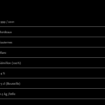
1999 / 2001
Bordeaux
Sauternes
Blanc
Sémillon (100%)
14 %
75 cl (Bouteille)
1.5 kg /btlle