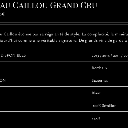
au Caillou Grand Cru
Plage
0
€
de
prix :
21,00€
au
Caillou
étonne par sa régularité de style. La complexité, la minér
à
jourd’hui comme une véritable signature. De grands vins de garde à 
45,00€
 DISPONIBLES
2013 / 2014 / 2015 / 2
Bordeaux
ION
Sauternes
Blanc
100% Sémillon
13,5%