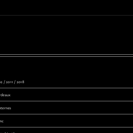
2 / 2011 / 2018
rdeaux
uternes
anc