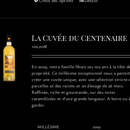
Ce
Choix des options
Détails
produit
a
plusieurs
variations.
Les
La Cuvée du Centenaire
options
peuvent
100,00
€
être
choisies
sur
En 2009, notre famille fêtait ses 100 ans à la tête d
la
propriété. Ce millésime exceptionnel
nous a permit
page
créer une cuvée unique, avec une sélection stricte 
du
parcelles et des raisins et un élevage de 26 mois.
produit
Raffinée, riche et gourmande, sur des notes
caramélisées et d'une grande longueur. A boire ou 
garder.
MILLÉSIME
2009