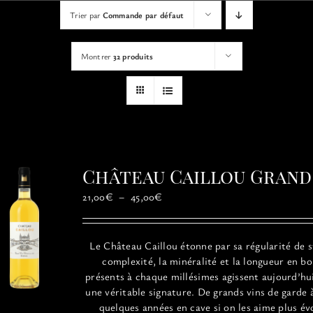
VISITES
Trier par
Commande par défaut
Montrer
32 produits
OFFRIR UNE EXPERIENCE
BOUTIQUE EN LIGNE
ACTUALITÉS
Château Caillou Grand
Plage
CONTACT
21,00
€
–
45,00
€
de
prix :
21,00€
MON PANIER
Le
Château
Caillou
étonne par sa régularité de s
à
complexité, la minéralité et la longueur en b
45,00€
présents à chaque millésimes agissent aujourd’h
une véritable signature. De grands vins de garde 
quelques années en cave si on les aime plus év