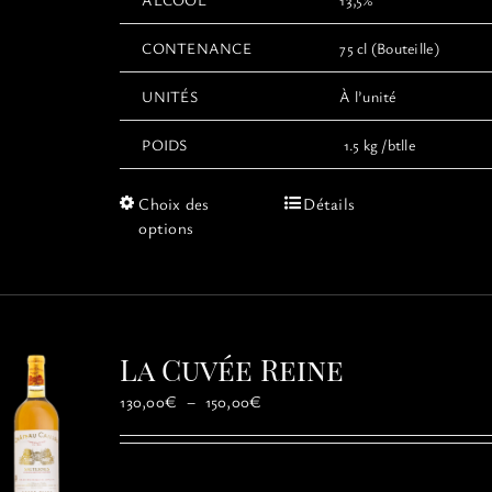
CONTENANCE
75 cl (Bouteille)
UNITÉS
À l’unité
POIDS
1.5 kg /btlle
Ce
Choix des
Détails
produit
options
a
plusieurs
variations.
Les
options
La Cuvée Reine
peuvent
être
Plage
130,00
€
–
150,00
€
choisies
de
sur
prix :
la
130,00€