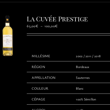
variations.
Les
options
La Cuvée Prestige
peuvent
être
Plage
65,00
€
–
100,00
€
choisies
de
sur
prix :
la
65,00€
page
à
du
100,00€
MILLÉSIME
2002 / 2011 / 2018
produit
RÉGION
Bordeaux
APPELLATION
Sauternes
COULEUR
Blanc
CÉPAGE
100% Sémillon
ALCOOL
13,5%