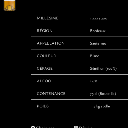
page
à
du
150,00€
produit
MILLÉSIME
1999 / 2001
RÉGION
Bordeaux
APPELLATION
Sauternes
COULEUR
Blanc
CÉPAGE
Sémillon (100%)
ALCOOL
14 %
CONTENANCE
75 cl (Bouteille)
POIDS
1.5 kg /btlle
Ce
Choix des
Détails