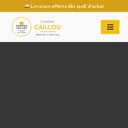
Livraison offerte dès 250€ d’achat
Passer
au
contenu
Toggl
Naviga
ACCUEIL
NOTRE HISTOIRE
NOTRE VIGNOBLE
NOS VINS