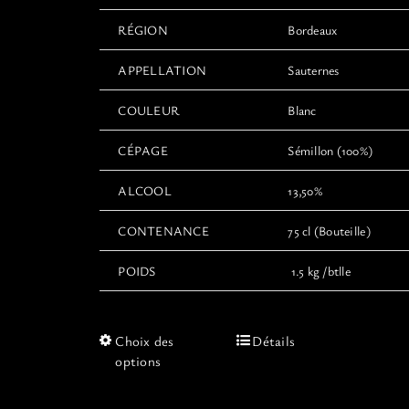
RÉGION
Bordeaux
APPELLATION
Sauternes
COULEUR
Blanc
CÉPAGE
Sémillon (100%)
ALCOOL
13,50%
CONTENANCE
75 cl (Bouteille)
POIDS
1.5 kg /btlle
Ce
Choix des
Détails
produit
options
a
plusieurs