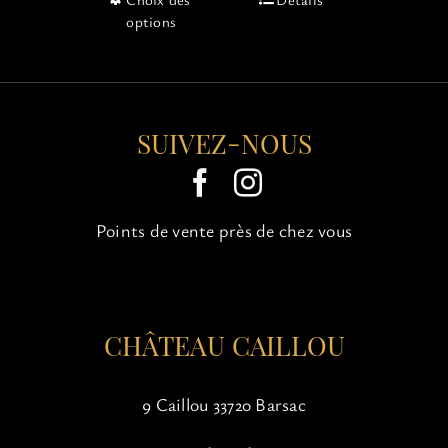
produit
options
a
plusieurs
variations.
Les
options
SUIVEZ-NOUS
peuvent
être
choisies
sur
Points de vente près de chez vous
la
page
du
produit
CHÂTEAU CAILLOU
9 Caillou 33720 Barsac