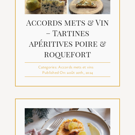
Accords mets & Vin
– Tartines
apéritives poire &
roquefort
Categories:
Accords mets et vins
Published On: août 20th, 2024