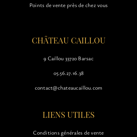
choisies
Points de vente près de chez vous
sur
la
page
du
CHÂTEAU CAILLOU
produit
9 Caillou 33720 Barsac
05.56.27.16.38
contact@chateaucaillou.com
LIENS UTILES
Conditions générales de vente