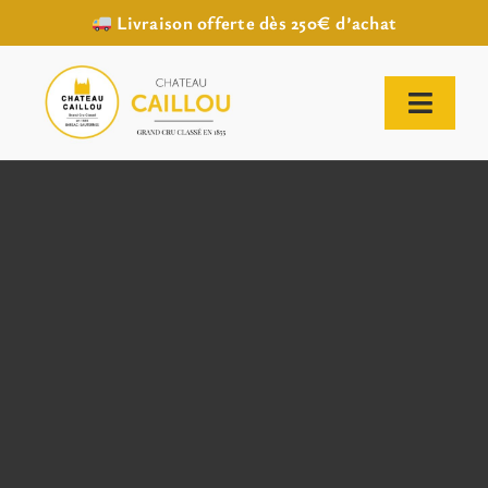
Livraison offerte dès 250€ d’achat
Passer
au
contenu
Toggl
Naviga
ACCUEIL
NOTRE HISTOIRE
NOTRE VIGNOBLE
NOS VINS