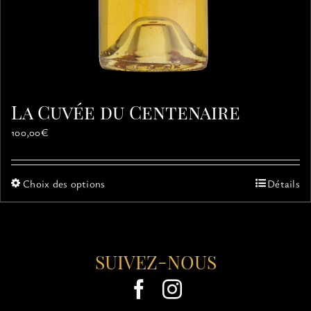
La Cuvée du Centenaire
100,00
€
Ce
Choix des options
Détails
produit
a
plusieurs
variations.
SUIVEZ-NOUS
Les
options
peuvent
être