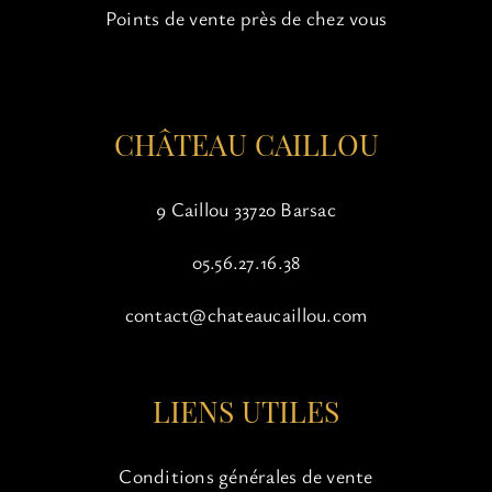
choisies
Points de vente près de chez vous
sur
la
page
du
CHÂTEAU CAILLOU
produit
9 Caillou 33720 Barsac
05.56.27.16.38
contact@chateaucaillou.com
LIENS UTILES
Conditions générales de vente