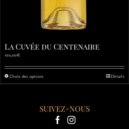
La Cuvée du Centenaire
100,00
€
Ce
Choix des options
Détails
produit
a
plusieurs
variations.
SUIVEZ-NOUS
Les
options
peuvent
être