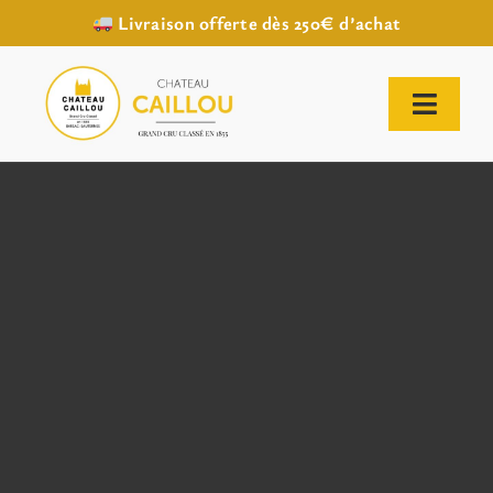
Livraison offerte dès 250€ d’achat
Passer
au
contenu
Toggl
Naviga
ACCUEIL
NOTRE HISTOIRE
NOTRE VIGNOBLE
NOS VINS