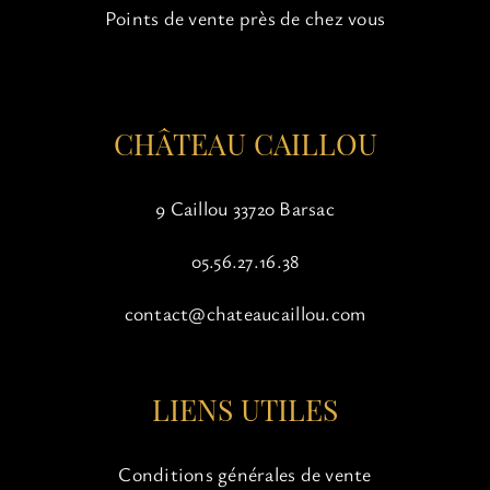
choisies
Points de vente près de chez vous
sur
la
page
du
CHÂTEAU CAILLOU
produit
9 Caillou 33720 Barsac
05.56.27.16.38
contact@chateaucaillou.com
LIENS UTILES
Conditions générales de vente