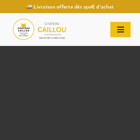
Livraison offerte dès 250€ d’achat
Passer
au
contenu
Toggl
Naviga
ACCUEIL
NOTRE HISTOIRE
NOTRE VIGNOBLE
NOS VINS