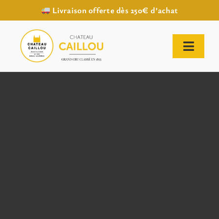
Livraison offerte dès 250€ d’achat
Passer
au
contenu
Toggl
Naviga
ACCUEIL
NOTRE HISTOIRE
NOTRE VIGNOBLE
NOS VINS