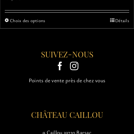
Ce
Choix des options
Détails
produit
a
plusieurs
variations.
SUIVEZ-NOUS
Les
options
peuvent
être
choisies
Points de vente près de chez vous
sur
la
page
du
CHÂTEAU CAILLOU
produit
9 Caillou 33720 Barsac