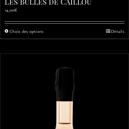
Les Bulles de Caillou
14,00
€
Ce
Choix des options
Détails
produit
a
plusieurs
variations.
Les
options
peuvent
être
choisies
sur
la
page
du
produit