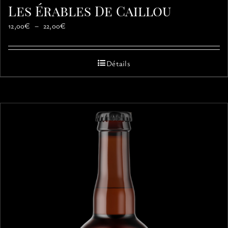
Les Érables De Caillou
Plage
12,00
€
–
22,00
€
de
prix :
12,00€
Détails
à
22,00€