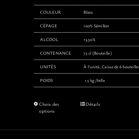
COULEUR
Blanc
CÉPAGE
100% Sémillon
ALCOOL
13,50%
CONTENANCE
75 cl (Bouteille)
UNITÉS
À l'unité, Caisse de 6 bouteille
POIDS
1.5 kg /btlle
Ce
Choix des
Détails
produit
options
a
plusieurs
variations.
Les