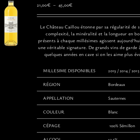
être
Plage
21,00
€
–
45,00
€
choisies
de
sur
prix :
la
21,00€
Le
Château
Caillou
étonne par sa régularité de s
page
à
complexité, la minéralité et la longueur en b
du
45,00€
présents à chaque millésimes agissent aujourd’h
produit
une véritable signature. De grands vins de garde 
quelques années en cave si on les aime plus év
MILLESIME DISPONIBLES
2013 / 2014 / 2015
RÉGION
Bordeaux
APPELLATION
Sauternes
COULEUR
Blanc
CÉPAGE
100% Sémillon
ALCOOL
13,5%