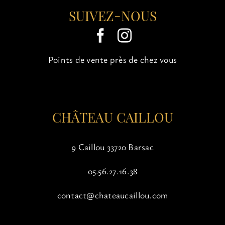
options
SUIVEZ-NOUS
peuvent
être
choisies
sur
Points de vente près de chez vous
la
page
du
produit
CHÂTEAU CAILLOU
9 Caillou 33720 Barsac
05.56.27.16.38
contact@chateaucaillou.com