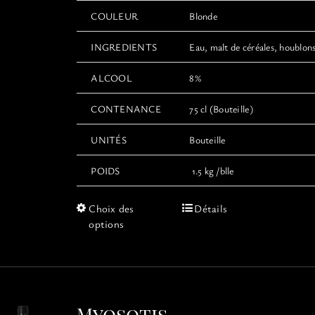
COULEUR
Blonde
INGREDIENTS
Eau, malt de céréales, houblons
ALCOOL
8%
CONTENANCE
75 cl (Bouteille)
UNITÉS
Bouteille
POIDS
1.5 kg /blle
Ce
Choix des
Détails
produit
options
a
plusieurs
variations.
Les
options
Myosotis