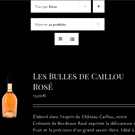
VISITES
Trier par
Date
Montrer
32 produits
OFFRIR UNE EXPERIENCE
BOUTIQUE EN LIGNE
ACTUALITÉS
Les Bulles de Caillou
Rosé
CONTACT
15,00
€
MON PANIER
Élaboré dans l’esprit du Château Caillou, notre
Crémant de Bordeaux Rosé exprime la délicatesse 
fruit et la précision d’un grand savoir-faire. Idéal à