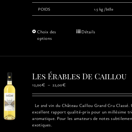
POIDS
1.5 kg /btlle
Ce
Choix des
Détails
produit
options
a
plusieurs
variations.
Les
options
Les Érables De Caillou
peuvent
être
Plage
12,00
€
–
22,00
€
choisies
de
sur
prix :
la
12,00€
Le 2nd vin du Château Caillou Grand Cru Classé.
page
à
excellent rapport qualité-prix pour un millésime tr
du
22,00€
aromatique. Pour les amateurs de notes subtileme
produit
exotiques.