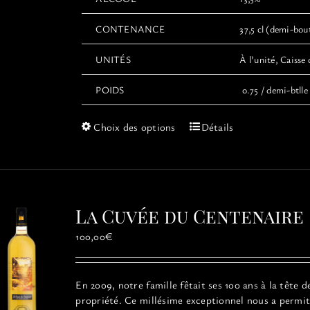
CONTENANCE
37,5 cl (demi-boute
UNITÉS
À l’unité, Caisse 
POIDS
0.75 / demi-btlle 
Ce
Choix des options
Détails
produit
a
plusieurs
variations.
Les
La Cuvée du Centenaire
options
peuvent
100,00
€
être
choisies
sur
En 2009, notre famille fêtait ses 100 ans à la tête d
la
propriété. Ce millésime exceptionnel
nous a permit
page