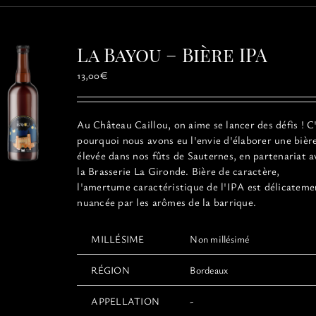
variations.
Les
options
La Bayou – Bière IPA
peuvent
être
13,00
€
choisies
sur
la
Au Château Caillou, on aime se lancer des défis ! C
page
pourquoi nous avons eu l'envie d'élaborer une bièr
du
élevée dans nos fûts de Sauternes, en partenariat a
produit
la Brasserie La Gironde. Bière de caractère,
l'amertume caractéristique de l'IPA est délicateme
nuancée par les arômes de la barrique.
MILLÉSIME
Non millésimé
RÉGION
Bordeaux
APPELLATION
-