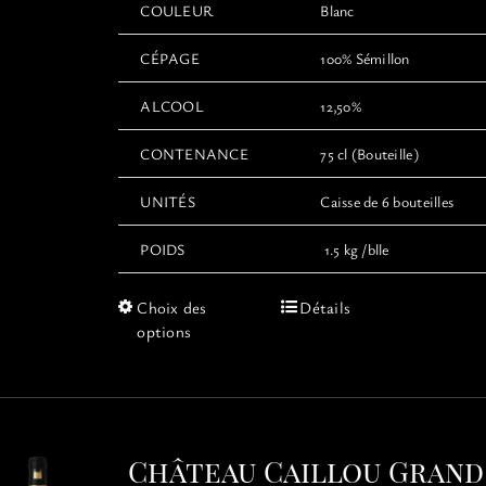
COULEUR
Blanc
CÉPAGE
100% Sémillon
ALCOOL
12,50%
CONTENANCE
75 cl (Bouteille)
UNITÉS
Caisse de 6 bouteilles
POIDS
1.5 kg /blle
Ce
Choix des
Détails
produit
options
a
plusieurs
variations.
Les
options
Château Caillou Grand
peuvent