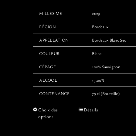
MILLÉSIME
2023
RÉGION
Bordeaux
APPELLATION
Bordeaux Blanc Sec
COULEUR
Blanc
CÉPAGE
100% Sauvignon
ALCOOL
13,00%
CONTENANCE
75 cl (Bouteille)
Ce
Choix des
Détails
produit
options
a
plusieurs