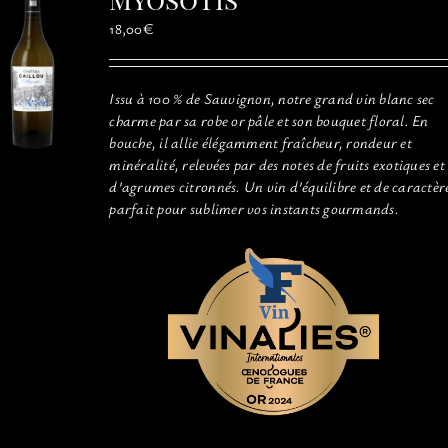
peuvent
être
18,00
€
choisies
sur
la
Issu à 100 % de Sauvignon, notre grand vin blanc sec
page
charme par sa robe or pâle et son bouquet floral. En
du
bouche, il allie élégamment fraîcheur, rondeur et
produit
minéralité, relevées par des notes de fruits exotiques et
d’agrumes citronnés. Un vin d’équilibre et de caractèr
parfait pour sublimer vos instants gourmands.