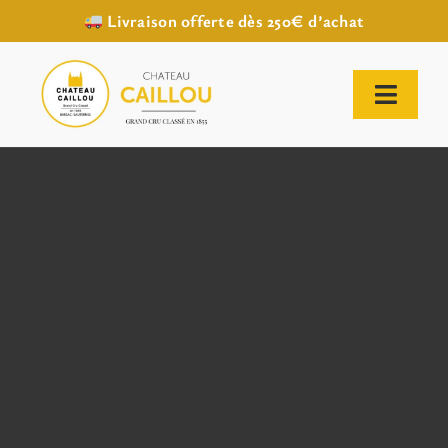
Livraison offerte dès 250€ d’achat
Passer
au
contenu
Toggl
Naviga
ACCUEIL
NOTRE HISTOIRE
NOTRE VIGNOBLE
NOS VINS