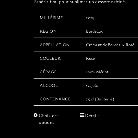
l’apéritif ou pour sublimer un dessert raffiné.
MILLÉSIME
2023
RÉGION
Bordeaux
APPELLATION
Crémant de Bordeaux Rosé
COULEUR
Rosé
CÉPAGE
100% Mérlot
ALCOOL
12,50%
CONTENANCE
75 cl (Bouteille)
Ce
Choix des
Détails
produit
options
a
plusieurs