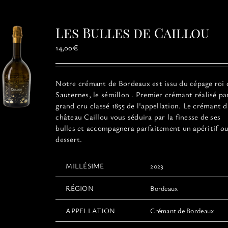
variations.
Les
options
Les Bulles de Caillou
peuvent
être
14,00
€
choisies
sur
la
Notre crémant de Bordeaux est issu du cépage roi 
page
Sauternes, le sémillon . Premier crémant réalisé pa
du
grand cru classé 1855 de l'appellation. Le crémant 
produit
château Caillou vous séduira par la finesse de ses
bulles et accompagnera parfaitement un apéritif o
dessert.
MILLÉSIME
2023
RÉGION
Bordeaux
APPELLATION
Crémant de Bordeaux