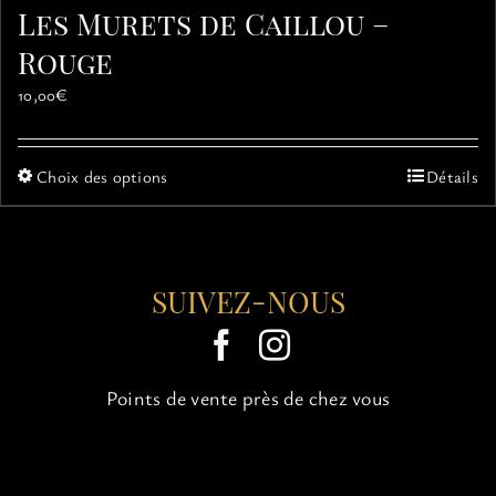
Les Murets de Caillou –
Rouge
10,00
€
Ce
Choix des options
Détails
produit
a
plusieurs
variations.
SUIVEZ-NOUS
Les
options
peuvent
être
choisies
Points de vente près de chez vous
sur
la
page
du