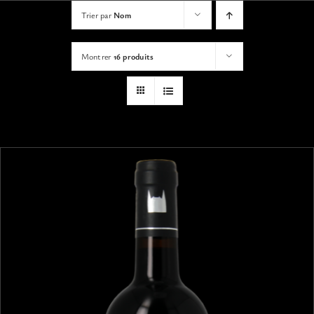
VISITES
Trier par
Nom
Montrer
16 produits
OFFRIR UNE EXPERIENCE
BOUTIQUE EN LIGNE
ACTUALITÉS
CONTACT
MON PANIER