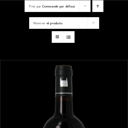
VISITES
Trier par
Commande par défaut
Montrer
16 produits
OFFRIR UNE EXPERIENCE
BOUTIQUE EN LIGNE
ACTUALITÉS
CONTACT
MON PANIER