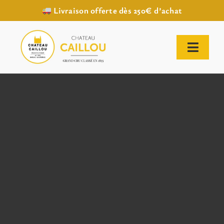
Livraison offerte dès 250€ d’achat
Passer
au
contenu
Toggl
Naviga
ACCUEIL
NOTRE HISTOIRE
NOTRE VIGNOBLE
NOS VINS