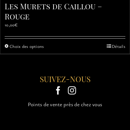
Les Murets de Caillou –
Rouge
10,00
€
Ce
Choix des options
Détails
produit
a
plusieurs
variations.
SUIVEZ-NOUS
Les
options
peuvent
être
choisies
Points de vente près de chez vous
sur
la
page
du