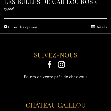
Les Bulles de Caillou Rosé
15,00
€
Ce
Choix des options
Détails
produit
a
plusieurs
variations.
SUIVEZ-NOUS
Les
options
peuvent
être
choisies
Points de vente près de chez vous
sur
la
page
du
CHÂTEAU CAILLOU
produit