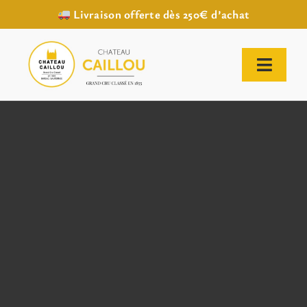
Livraison offerte dès 250€ d’achat
Passer
au
contenu
Toggl
Naviga
ACCUEIL
NOTRE HISTOIRE
NOTRE VIGNOBLE
NOS VINS