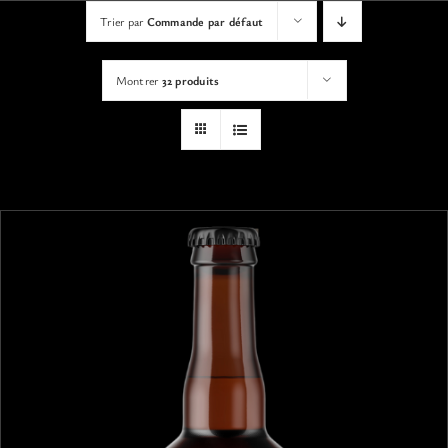
VISITES
Trier par
Commande par défaut
Montrer
32 produits
OFFRIR UNE EXPERIENCE
BOUTIQUE EN LIGNE
ACTUALITÉS
CONTACT
MON PANIER