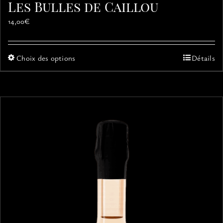
Les Bulles de Caillou
14,00
€
Ce
Choix des options
Détails
produit
a
plusieurs
variations.
Les
options
peuvent
être
choisies
sur
la
page
du
produit