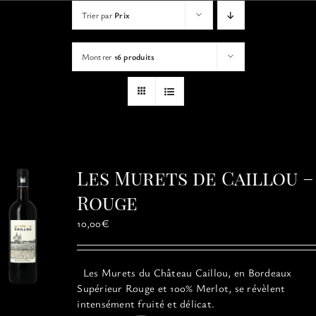
VISITES
Trier par
Prix
Montrer
16 produits
OFFRIR UNE EXPERIENCE
BOUTIQUE EN LIGNE
ACTUALITÉS
Les Murets de Caillou –
Rouge
CONTACT
10,00
€
MON PANIER
Les Murets du Château Caillou, en Bordeaux
Supérieur Rouge et 100% Merlot, se révèlent
intensément fruité et délicat.