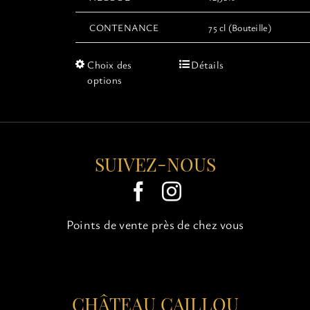
CONTENANCE
75 cl (Bouteille)
Ce
Choix des
Détails
produit
options
a
plusieurs
variations.
Les
options
SUIVEZ-NOUS
peuvent
être
choisies
sur
Points de vente près de chez vous
la
page
du
produit
CHÂTEAU CAILLOU