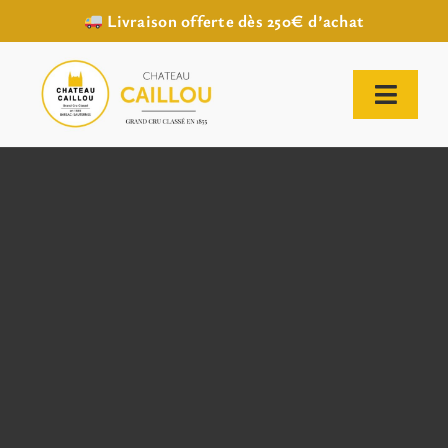
Livraison offerte dès 250€ d’achat
Passer
au
contenu
Toggl
Naviga
ACCUEIL
NOTRE HISTOIRE
NOTRE VIGNOBLE
NOS VINS