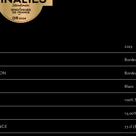
2023
Borde
ION
Bordea
Blanc
100% 
13,00
NCE
75 cl (