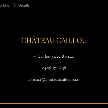
Ce
ptions
Détails
produit
a
plusieurs
variations.
Les
options
CHÂTEAU CAILLOU
peuvent
être
choisies
9 Caillou 33720 Barsac
sur
la
05.56.27.16.38
page
du
contact@chateaucaillou.com
produit