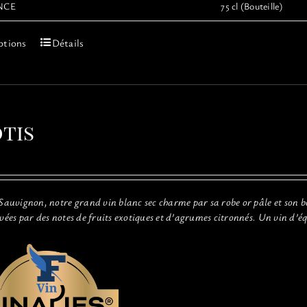
NCE
75 cl (Bouteille)
Ce
ptions
Détails
produit
a
plusieurs
variations.
Les
tis
options
peuvent
être
choisies
sur
 Sauvignon, notre grand vin blanc sec charme par sa robe or pâle et son b
la
evées par des notes de fruits exotiques et d’agrumes citronnés. Un vin d’é
page
du
produit