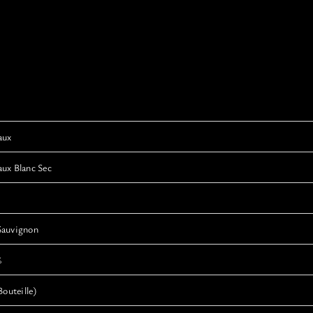
aux
ux Blanc Sec
Sauvignon
%
Bouteille)