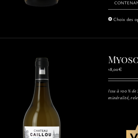
CONTENA
Choix des o
Myoso
18,00
€
Issu à 100 % de
minéralité, rel