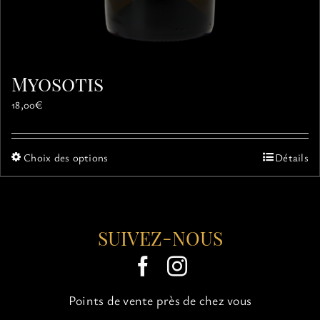
Myosotis
18,00
€
Ce
Choix des options
Détails
produit
a
plusieurs
variations.
SUIVEZ-NOUS
Les
options
peuvent
être
choisies
Points de vente près de chez vous
sur