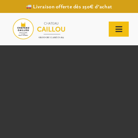
Livraison offerte dès 250€ d’achat
Passer
au
contenu
Toggl
Naviga
ACCUEIL
NOTRE HISTOIRE
NOTRE VIGNOBLE
NOS VINS