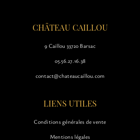
la
page
du
CHÂTEAU CAILLOU
produit
9 Caillou 33720 Barsac
05.56.27.16.38
contact@chateaucaillou.com
LIENS UTILES
Conditions générales de vente
Mentions légales