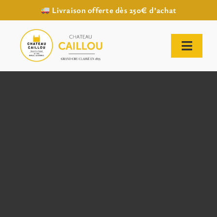
Livraison offerte dès 250€ d’achat
Passer
au
contenu
Toggl
Naviga
ACCUEIL
NOTRE HISTOIRE
NOTRE VIGNOBLE
NOS VINS