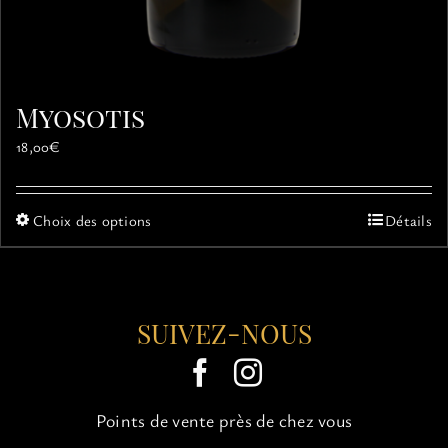
Myosotis
18,00
€
Ce
Choix des options
Détails
produit
a
plusieurs
variations.
SUIVEZ-NOUS
Les
options
peuvent
être
choisies
Points de vente près de chez vous
sur