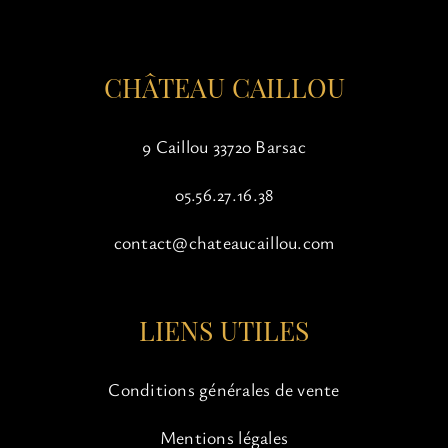
la
page
du
CHÂTEAU CAILLOU
produit
9 Caillou 33720 Barsac
05.56.27.16.38
contact@chateaucaillou.com
LIENS UTILES
Conditions générales de vente
Mentions légales