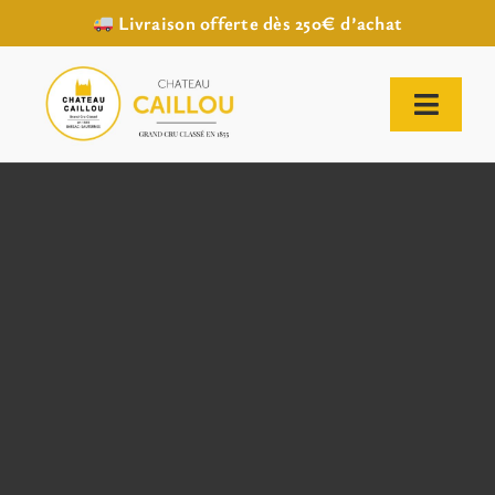
Livraison offerte dès 250€ d’achat
Passer
au
contenu
Toggl
Naviga
ACCUEIL
NOTRE HISTOIRE
NOTRE VIGNOBLE
NOS VINS