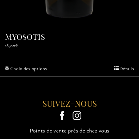
Myosotis
18,00
€
Ce
Choix des options
Détails
produit
a
plusieurs
variations.
SUIVEZ-NOUS
Les
options
peuvent
être
choisies
Points de vente près de chez vous
sur