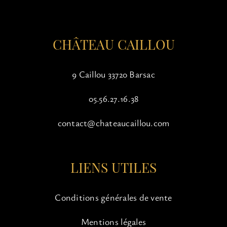
la
page
du
CHÂTEAU CAILLOU
produit
9 Caillou 33720 Barsac
05.56.27.16.38
contact@chateaucaillou.com
LIENS UTILES
Conditions générales de vente
Mentions légales