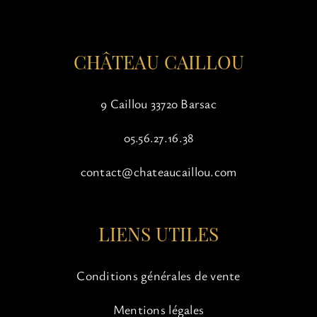
la
page
du
CHÂTEAU CAILLOU
produit
9 Caillou 33720 Barsac
05.56.27.16.38
contact@chateaucaillou.com
LIENS UTILES
Conditions générales de vente
Mentions légales