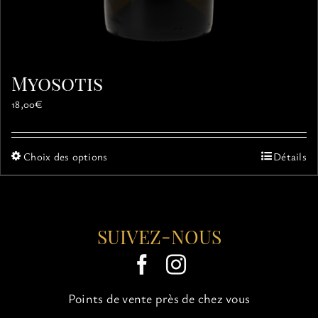
Myosotis
18,00
€
Ce
Choix des options
Détails
produit
a
plusieurs
variations.
SUIVEZ-NOUS
Les
options
peuvent
être
choisies
Points de vente près de chez vous
sur