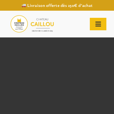
Livraison offerte dès 250€ d’achat
Passer
au
contenu
Toggl
Naviga
ACCUEIL
NOTRE HISTOIRE
NOTRE VIGNOBLE
NOS VINS