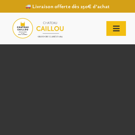
Livraison offerte dès 250€ d’achat
Passer
au
contenu
Toggl
Naviga
ACCUEIL
NOTRE HISTOIRE
NOTRE VIGNOBLE
NOS VINS