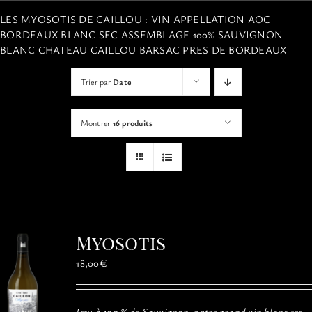
VISITES
LES MYOSOTIS DE CAILLOU : VIN APPELLATION AOC
BORDEAUX BLANC SEC ASSEMBLAGE 100% SAUVIGNON
BLANC CHATEAU CAILLOU BARSAC PRES DE BORDEAUX
OFFRIR UNE EXPERIENCE
Trier par
Date
BOUTIQUE EN LIGNE
Montrer
16 produits
ACTUALITÉS
CONTACT
Myosotis
MON PANIER
18,00
€
Issu à 100 % de Sauvignon, notre grand vin blanc sec