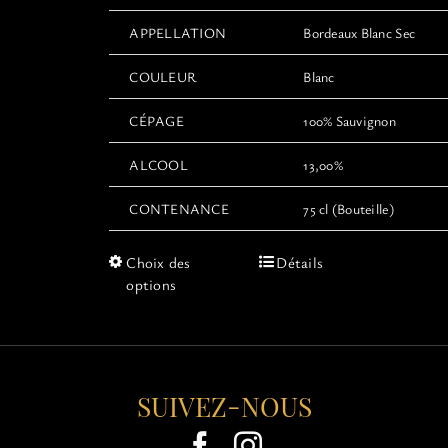
APPELLATION
Bordeaux Blanc Sec
COULEUR
Blanc
CÉPAGE
100% Sauvignon
ALCOOL
13,00%
CONTENANCE
75 cl (Bouteille)
Ce
Choix des
Détails
produit
options
a
plusieurs
variations.
Les
options
SUIVEZ-NOUS
peuvent
être