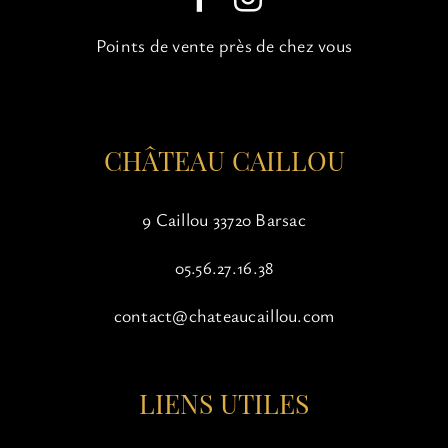
choisies
sur
Points de vente près de chez vous
la
page
du
produit
CHÂTEAU CAILLOU
9 Caillou 33720 Barsac
05.56.27.16.38
contact@chateaucaillou.com
LIENS UTILES