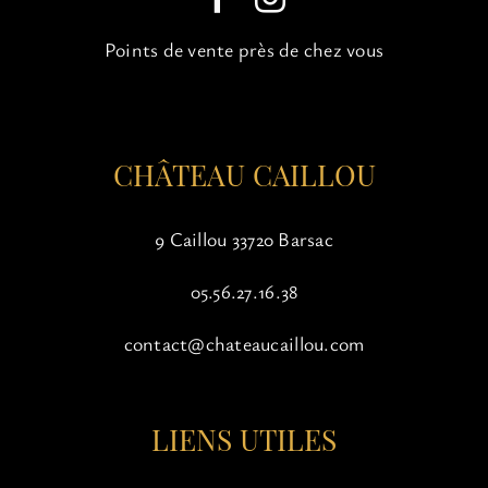
choisies
sur
Points de vente près de chez vous
la
page
du
produit
CHÂTEAU CAILLOU
9 Caillou 33720 Barsac
05.56.27.16.38
contact@chateaucaillou.com
LIENS UTILES