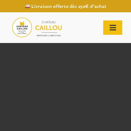
Livraison offerte dès 250€ d’achat
Passer
au
contenu
Toggl
Naviga
ACCUEIL
NOTRE HISTOIRE
NOTRE VIGNOBLE
NOS VINS