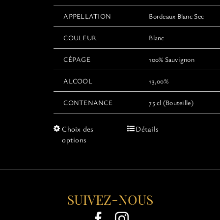
APPELLATION
Bordeaux Blanc Sec
COULEUR
Blanc
CÉPAGE
100% Sauvignon
ALCOOL
13,00%
CONTENANCE
75 cl (Bouteille)
Ce
Choix des
Détails
produit
options
a
plusieurs
variations.
Les
options
SUIVEZ-NOUS
peuvent
être