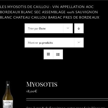
VISITES
LES MYOSOTIS DE CAILLOU : VIN APPELLATION AOC
BORDEAUX BLANC SEC ASSEMBLAGE 100% SAUVIGNON
BLANC CHATEAU CAILLOU BARSAC PRES DE BORDEAUX
OFFRIR UNE EXPERIENCE
Trier par
Date
BOUTIQUE EN LIGNE
Montrer
32 produits
ACTUALITÉS
CONTACT
Myosotis
MON PANIER
18,00
€
Issu à 100 % de Sauvignon, notre grand vin blanc sec