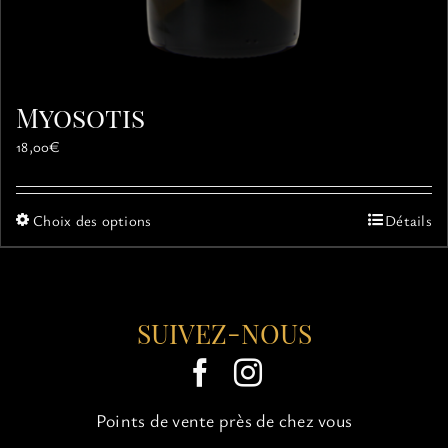
Myosotis
18,00
€
Ce
Choix des options
Détails
produit
a
plusieurs
variations.
SUIVEZ-NOUS
Les
options
peuvent
être
choisies
Points de vente près de chez vous
sur