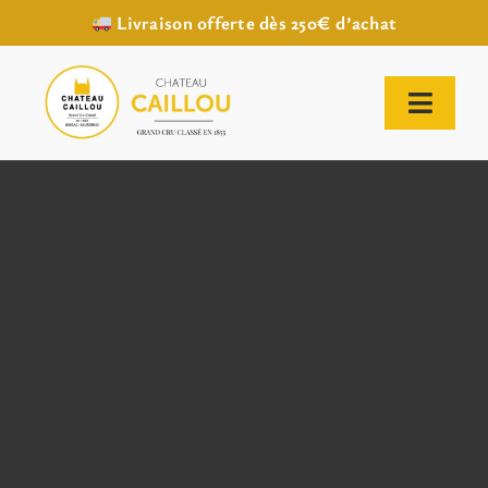
Livraison offerte dès 250€ d’achat
Passer
au
contenu
Toggl
Naviga
ACCUEIL
NOTRE HISTOIRE
NOTRE VIGNOBLE
NOS VINS