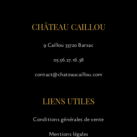
la
page
du
CHÂTEAU CAILLOU
produit
9 Caillou 33720 Barsac
05.56.27.16.38
contact@chateaucaillou.com
LIENS UTILES
Conditions générales de vente
Mentions légales