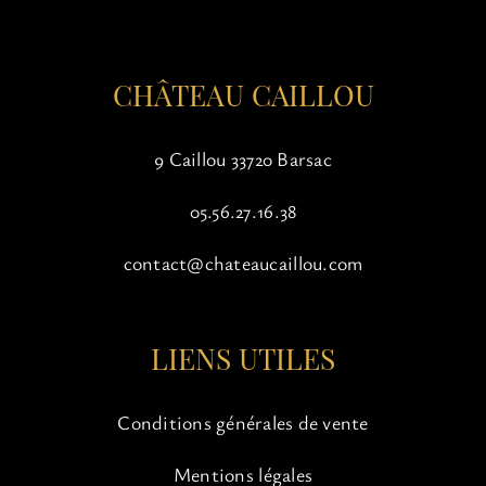
la
page
du
CHÂTEAU CAILLOU
produit
9 Caillou 33720 Barsac
05.56.27.16.38
contact@chateaucaillou.com
LIENS UTILES
Conditions générales de vente
Mentions légales