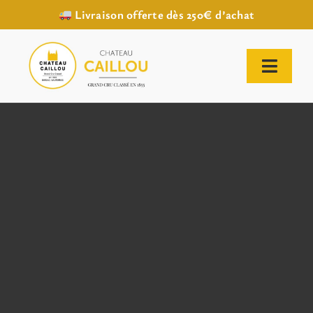
Livraison offerte dès 250€ d’achat
Passer
au
contenu
Toggl
Naviga
ACCUEIL
NOTRE HISTOIRE
NOTRE VIGNOBLE
NOS VINS