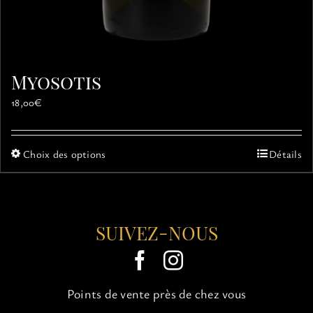
Myosotis
18,00
€
Ce
Choix des options
Détails
produit
a
plusieurs
variations.
SUIVEZ-NOUS
Les
options
peuvent
être
choisies
Points de vente près de chez vous
sur