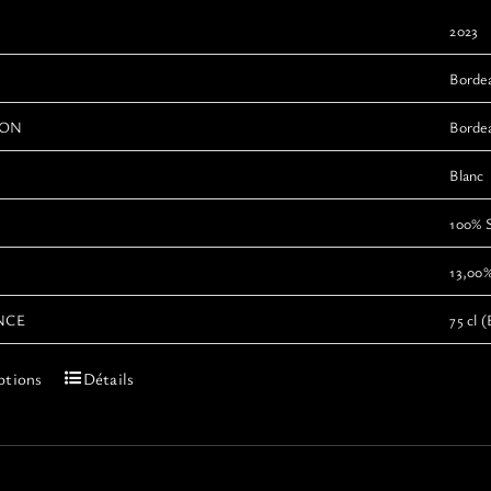
2023
Borde
ION
Bordea
Blanc
100% 
13,00
NCE
75 cl (
Ce
ptions
Détails
produit
a
plusieurs
variations.