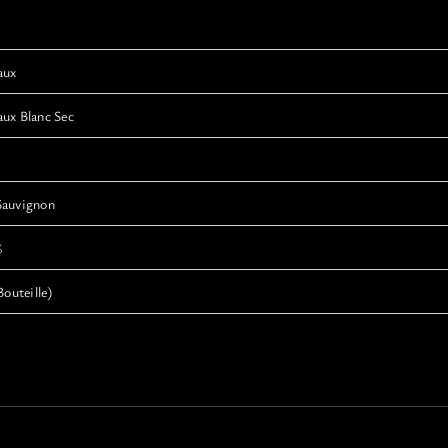
aux
ux Blanc Sec
Sauvignon
%
Bouteille)