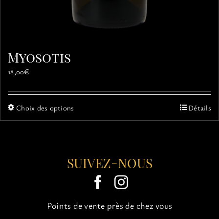
Myosotis
18,00
€
Ce
Choix des options
Détails
produit
a
plusieurs
variations.
SUIVEZ-NOUS
Les
options
peuvent
être
choisies
Points de vente près de chez vous
sur