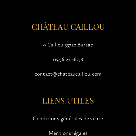
la
page
du
CHÂTEAU CAILLOU
produit
9 Caillou 33720 Barsac
05.56.27.16.38
contact@chateaucaillou.com
LIENS UTILES
Conditions générales de vente
Mentions légales