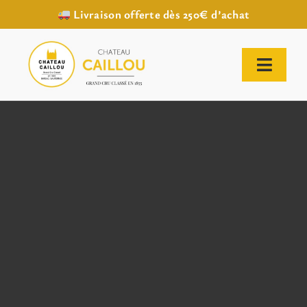
Livraison offerte dès 250€ d’achat
Passer
au
contenu
Toggl
Naviga
ACCUEIL
NOTRE HISTOIRE
NOTRE VIGNOBLE
NOS VINS