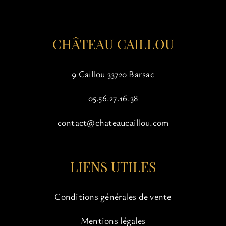
la
page
du
CHÂTEAU CAILLOU
produit
9 Caillou 33720 Barsac
05.56.27.16.38
contact@chateaucaillou.com
LIENS UTILES
Conditions générales de vente
Mentions légales