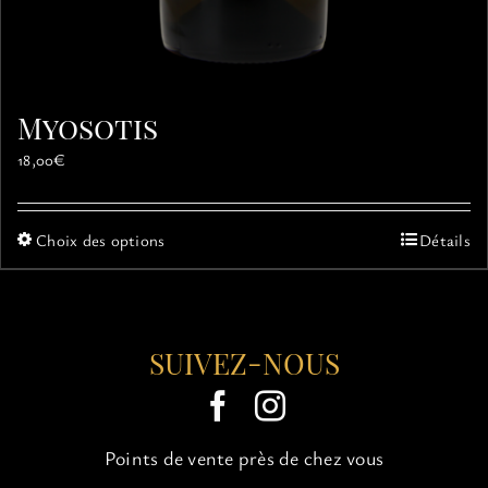
Myosotis
18,00
€
Ce
Choix des options
Détails
produit
a
plusieurs
variations.
SUIVEZ-NOUS
Les
options
peuvent
être
choisies
Points de vente près de chez vous
sur