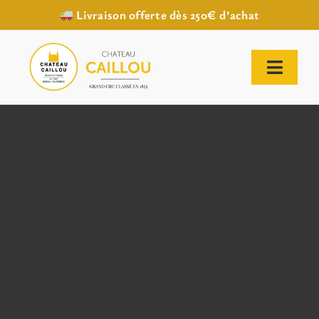
Livraison offerte dès 250€ d’achat
Passer
au
contenu
Toggl
Naviga
ACCUEIL
NOTRE HISTOIRE
NOTRE VIGNOBLE
NOS VINS