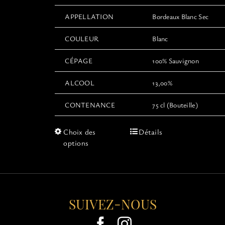
APPELLATION
Bordeaux Blanc Sec
COULEUR
Blanc
CÉPAGE
100% Sauvignon
ALCOOL
13,00%
CONTENANCE
75 cl (Bouteille)
Ce
Choix des
Détails
produit
options
a
plusieurs
variations.
Les
options
SUIVEZ-NOUS
peuvent
être