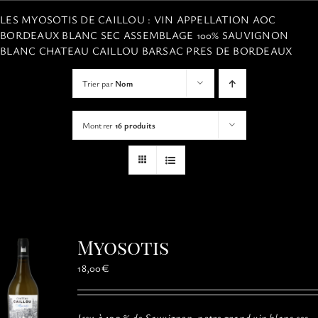
VISITES
LES MYOSOTIS DE CAILLOU : VIN APPELLATION AOC
BORDEAUX BLANC SEC ASSEMBLAGE 100% SAUVIGNON
BLANC CHATEAU CAILLOU BARSAC PRES DE BORDEAUX
OFFRIR UNE EXPERIENCE
Trier par
Nom
BOUTIQUE EN LIGNE
Montrer
16 produits
ACTUALITÉS
CONTACT
Myosotis
MON PANIER
18,00
€
Issu à 100 % de Sauvignon, notre grand vin blanc sec