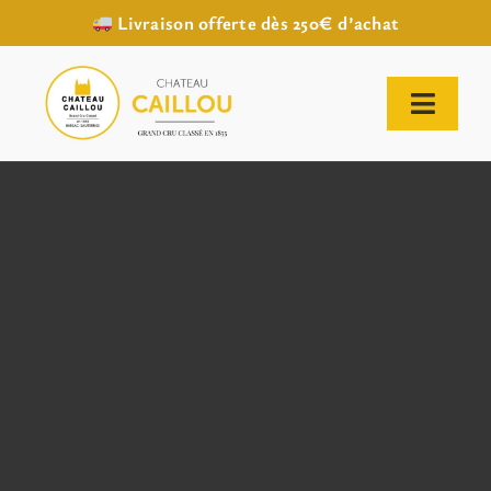
Livraison offerte dès 250€ d’achat
Passer
au
contenu
Toggl
Naviga
ACCUEIL
NOTRE HISTOIRE
NOTRE VIGNOBLE
NOS VINS