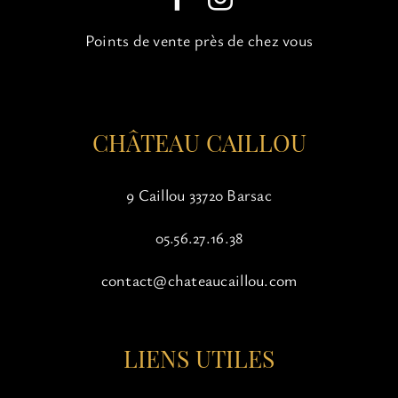
choisies
sur
Points de vente près de chez vous
la
page
du
produit
CHÂTEAU CAILLOU
9 Caillou 33720 Barsac
05.56.27.16.38
contact@chateaucaillou.com
LIENS UTILES