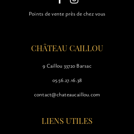
choisies
sur
Points de vente près de chez vous
la
page
du
produit
CHÂTEAU CAILLOU
9 Caillou 33720 Barsac
05.56.27.16.38
contact@chateaucaillou.com
LIENS UTILES