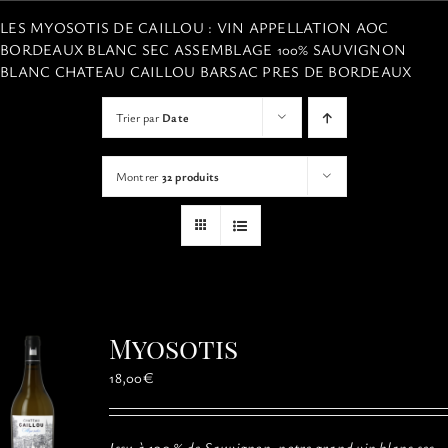
VISITES
LES MYOSOTIS DE CAILLOU : VIN APPELLATION AOC
BORDEAUX BLANC SEC ASSEMBLAGE 100% SAUVIGNON
BLANC CHATEAU CAILLOU BARSAC PRES DE BORDEAUX
OFFRIR UNE EXPERIENCE
Trier par
Date
BOUTIQUE EN LIGNE
Montrer
32 produits
ACTUALITÉS
CONTACT
Myosotis
MON PANIER
18,00
€
Issu à 100 % de Sauvignon, notre grand vin blanc sec