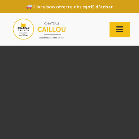
Livraison offerte dès 250€ d’achat
Passer
au
contenu
Toggl
Naviga
ACCUEIL
NOTRE HISTOIRE
NOTRE VIGNOBLE
NOS VINS