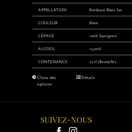
APPELLATION
Bordeaux Blanc Sec
COULEUR
Blanc
CÉPAGE
100% Sauvignon
ALCOOL
13,00%
CONTENANCE
75 cl (Bouteille)
Ce
Choix des
Détails
produit
options
a
plusieurs
variations.
Les
options
SUIVEZ-NOUS
peuvent
être