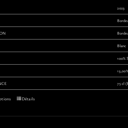
2023
Borde
ION
Bordea
Blanc
100% 
13,00
NCE
75 cl (
Ce
ptions
Détails
produit
a
plusieurs
variations.