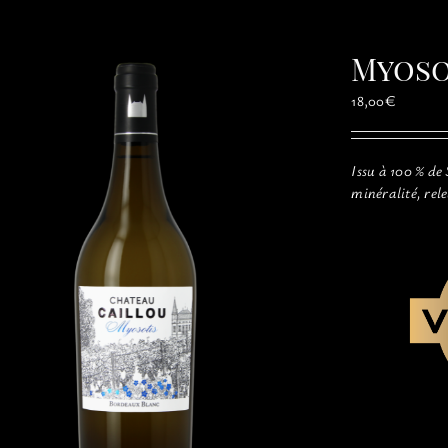
Myoso
18,00
€
Issu à 100 % de
minéralité, rel