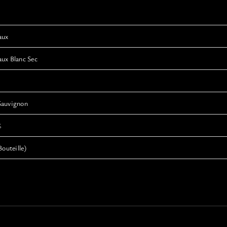
aux
ux Blanc Sec
Sauvignon
%
Bouteille)