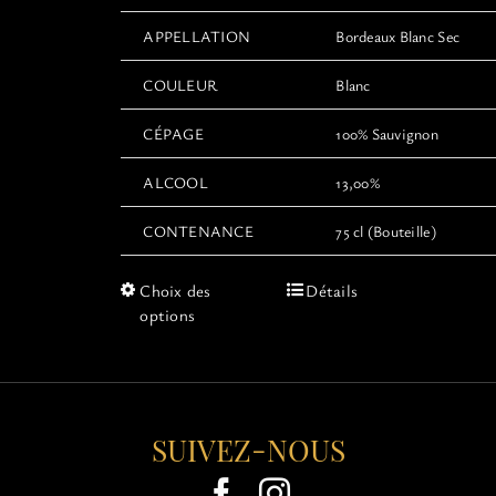
APPELLATION
Bordeaux Blanc Sec
COULEUR
Blanc
CÉPAGE
100% Sauvignon
ALCOOL
13,00%
CONTENANCE
75 cl (Bouteille)
Ce
Choix des
Détails
produit
options
a
plusieurs
variations.
Les
options
SUIVEZ-NOUS
peuvent
être