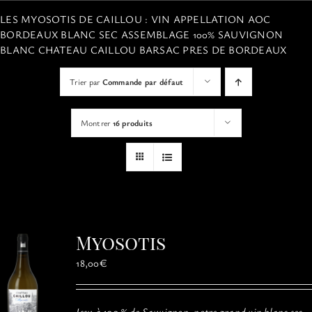
VISITES
LES MYOSOTIS DE CAILLOU : VIN APPELLATION AOC
BORDEAUX BLANC SEC ASSEMBLAGE 100% SAUVIGNON
BLANC CHATEAU CAILLOU BARSAC PRES DE BORDEAUX
OFFRIR UNE EXPERIENCE
Trier par
Commande par défaut
BOUTIQUE EN LIGNE
Montrer
16 produits
ACTUALITÉS
CONTACT
Myosotis
MON PANIER
18,00
€
Issu à 100 % de Sauvignon, notre grand vin blanc sec