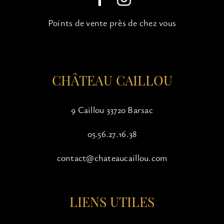
choisies
sur
Points de vente près de chez vous
la
page
du
produit
CHÂTEAU CAILLOU
9 Caillou 33720 Barsac
05.56.27.16.38
contact@chateaucaillou.com
LIENS UTILES