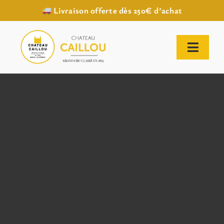
Livraison offerte dès 250€ d’achat
Passer
au
contenu
Toggl
Naviga
ACCUEIL
NOTRE HISTOIRE
NOTRE VIGNOBLE
NOS VINS