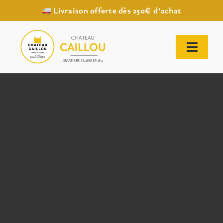
Livraison offerte dès 250€ d’achat
Passer
au
contenu
Toggl
Naviga
ACCUEIL
NOTRE HISTOIRE
NOTRE VIGNOBLE
NOS VINS