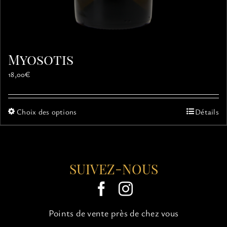
Myosotis
18,00
€
Ce
Choix des options
Détails
produit
a
plusieurs
variations.
SUIVEZ-NOUS
Les
options
peuvent
être
choisies
Points de vente près de chez vous
sur