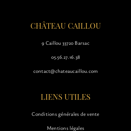
la
page
du
CHÂTEAU CAILLOU
produit
9 Caillou 33720 Barsac
05.56.27.16.38
contact@chateaucaillou.com
LIENS UTILES
Conditions générales de vente
Mentions légales