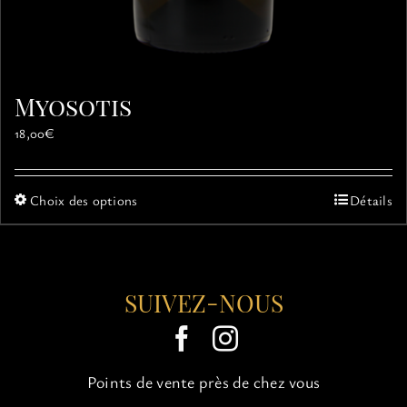
Myosotis
18,00
€
Ce
Choix des options
Détails
produit
a
plusieurs
variations.
SUIVEZ-NOUS
Les
options
peuvent
être
choisies
Points de vente près de chez vous
sur