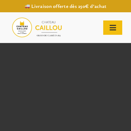
Livraison offerte dès 250€ d’achat
Passer
au
contenu
Toggl
Naviga
ACCUEIL
NOTRE HISTOIRE
NOTRE VIGNOBLE
NOS VINS