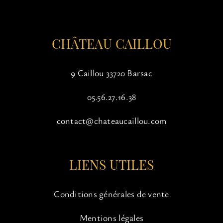
la
page
du
CHÂTEAU CAILLOU
produit
9 Caillou 33720 Barsac
05.56.27.16.38
contact@chateaucaillou.com
LIENS UTILES
Conditions générales de vente
Mentions légales