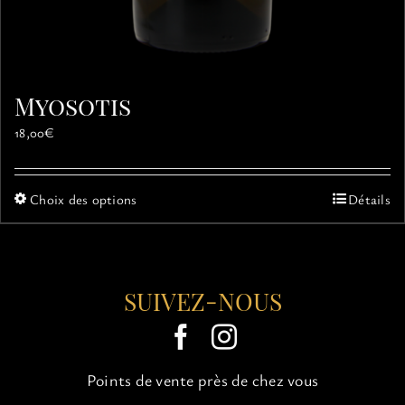
Myosotis
18,00
€
Ce
Choix des options
Détails
produit
a
plusieurs
variations.
SUIVEZ-NOUS
Les
options
peuvent
être
choisies
Points de vente près de chez vous
sur