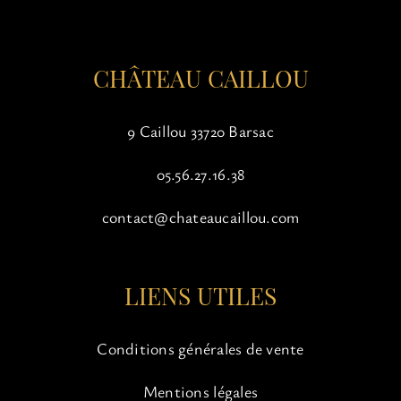
la
page
du
CHÂTEAU CAILLOU
produit
9 Caillou 33720 Barsac
05.56.27.16.38
contact@chateaucaillou.com
LIENS UTILES
Conditions générales de vente
Mentions légales