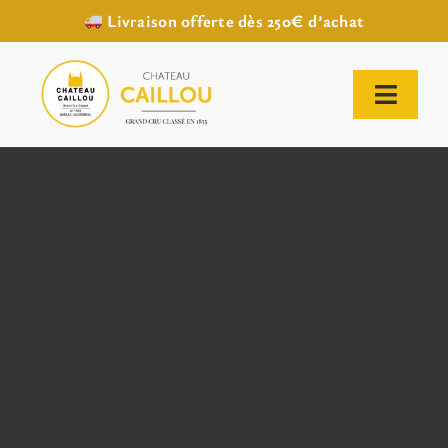
Livraison offerte dès 250€ d’achat
Passer
au
contenu
Toggl
Naviga
ACCUEIL
NOTRE HISTOIRE
NOTRE VIGNOBLE
NOS VINS