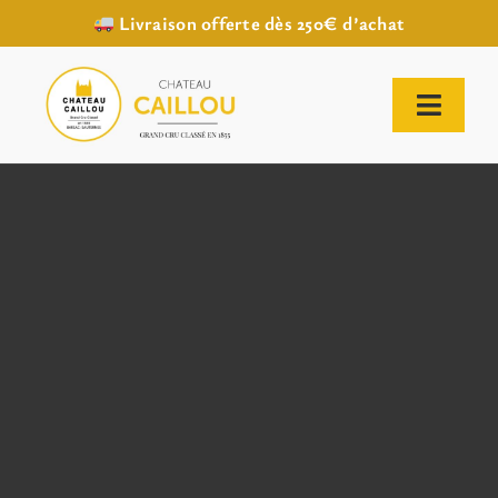
Livraison offerte dès 250€ d’achat
Passer
au
contenu
Toggl
Naviga
ACCUEIL
NOTRE HISTOIRE
NOTRE VIGNOBLE
NOS VINS