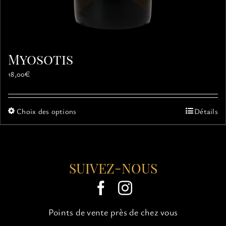
Myosotis
18,00
€
Ce
Choix des options
Détails
produit
a
plusieurs
variations.
SUIVEZ-NOUS
Les
options
peuvent
être
choisies
Points de vente près de chez vous
sur