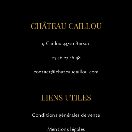
la
page
du
CHÂTEAU CAILLOU
produit
9 Caillou 33720 Barsac
05.56.27.16.38
contact@chateaucaillou.com
LIENS UTILES
Conditions générales de vente
Mentions légales