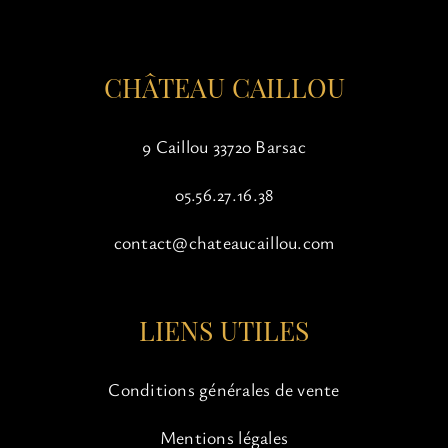
la
page
du
CHÂTEAU CAILLOU
produit
9 Caillou 33720 Barsac
05.56.27.16.38
contact@chateaucaillou.com
LIENS UTILES
Conditions générales de vente
Mentions légales