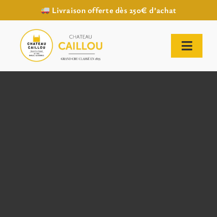
Livraison offerte dès 250€ d’achat
Passer
au
contenu
Toggl
Naviga
ACCUEIL
NOTRE HISTOIRE
NOTRE VIGNOBLE
NOS VINS