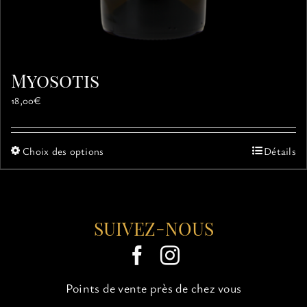
Myosotis
18,00
€
Ce
Choix des options
Détails
produit
a
plusieurs
variations.
SUIVEZ-NOUS
Les
options
peuvent
être
choisies
Points de vente près de chez vous
sur