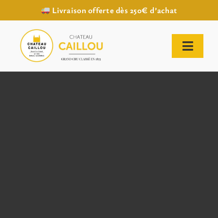
Livraison offerte dès 250€ d’achat
Passer
au
contenu
Toggl
Naviga
ACCUEIL
NOTRE HISTOIRE
NOTRE VIGNOBLE
NOS VINS