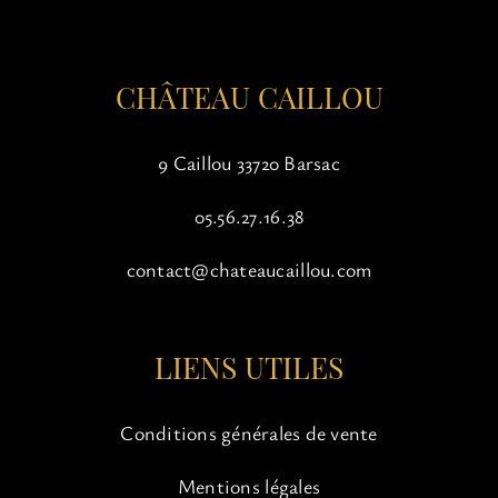
la
page
du
CHÂTEAU CAILLOU
produit
9 Caillou 33720 Barsac
05.56.27.16.38
contact@chateaucaillou.com
LIENS UTILES
Conditions générales de vente
Mentions légales