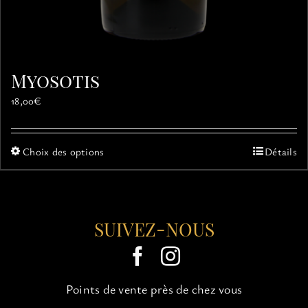
Myosotis
18,00
€
Ce
Choix des options
Détails
produit
a
plusieurs
variations.
SUIVEZ-NOUS
Les
options
peuvent
être
choisies
Points de vente près de chez vous
sur