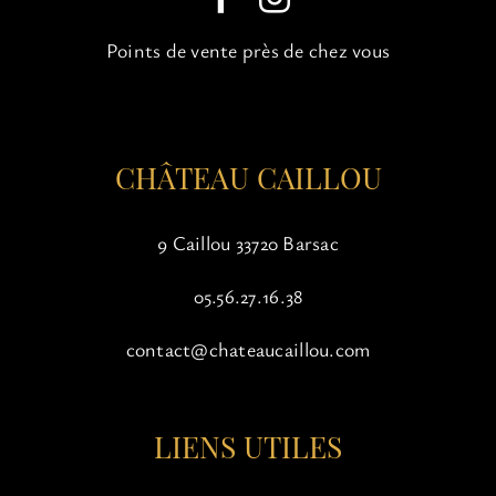
choisies
sur
Points de vente près de chez vous
la
page
du
produit
CHÂTEAU CAILLOU
9 Caillou 33720 Barsac
05.56.27.16.38
contact@chateaucaillou.com
LIENS UTILES