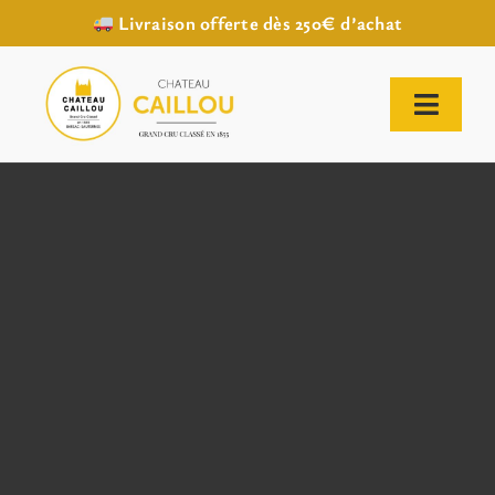
Livraison offerte dès 250€ d’achat
Passer
au
contenu
Toggl
Naviga
ACCUEIL
NOTRE HISTOIRE
NOTRE VIGNOBLE
NOS VINS