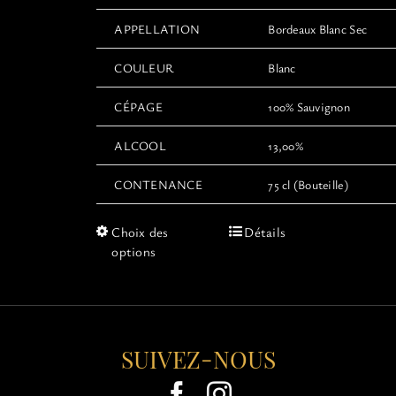
APPELLATION
Bordeaux Blanc Sec
COULEUR
Blanc
CÉPAGE
100% Sauvignon
ALCOOL
13,00%
CONTENANCE
75 cl (Bouteille)
Ce
Choix des
Détails
produit
options
a
plusieurs
variations.
Les
options
SUIVEZ-NOUS
peuvent
être