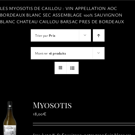
VISITES
LES MYOSOTIS DE CAILLOU : VIN APPELLATION AOC
BORDEAUX BLANC SEC ASSEMBLAGE 100% SAUVIGNON
BLANC CHATEAU CAILLOU BARSAC PRES DE BORDEAUX
OFFRIR UNE EXPERIENCE
Trier par
Prix
BOUTIQUE EN LIGNE
Montrer
16 produits
ACTUALITÉS
CONTACT
Myosotis
MON PANIER
18,00
€
Issu à 100 % de Sauvignon, notre grand vin blanc sec