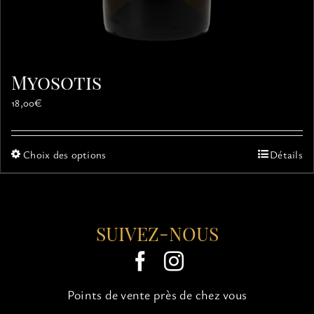
Myosotis
18,00
€
Ce
Choix des options
Détails
produit
a
plusieurs
variations.
SUIVEZ-NOUS
Les
options
peuvent
être
choisies
Points de vente près de chez vous
sur