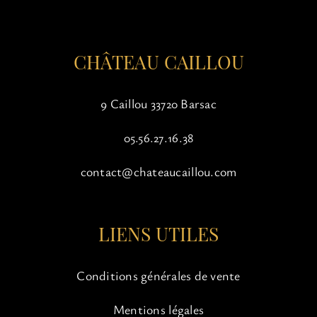
la
page
du
CHÂTEAU CAILLOU
produit
9 Caillou 33720 Barsac
05.56.27.16.38
contact@chateaucaillou.com
LIENS UTILES
Conditions générales de vente
Mentions légales