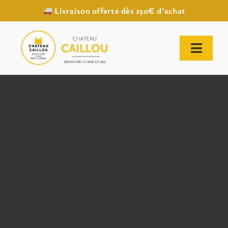
Livraison offerte dès 250€ d’achat
Passer
au
contenu
Toggl
Naviga
ACCUEIL
NOTRE HISTOIRE
NOTRE VIGNOBLE
NOS VINS