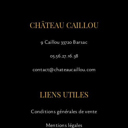
la
page
du
CHÂTEAU CAILLOU
produit
9 Caillou 33720 Barsac
05.56.27.16.38
contact@chateaucaillou.com
LIENS UTILES
Conditions générales de vente
Mentions légales