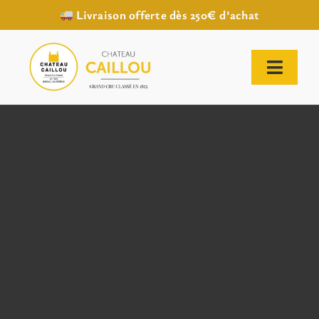
Livraison offerte dès 250€ d’achat
Passer
au
contenu
Toggl
Naviga
ACCUEIL
NOTRE HISTOIRE
NOTRE VIGNOBLE
NOS VINS