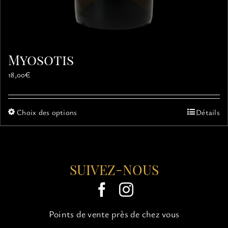
Myosotis
18,00
€
Ce
Choix des options
Détails
produit
a
plusieurs
variations.
SUIVEZ-NOUS
Les
options
peuvent
être
choisies
Points de vente près de chez vous
sur